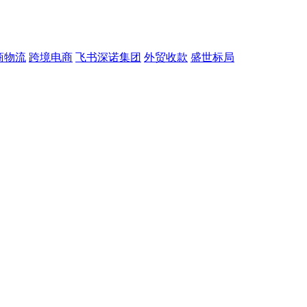
商物流
跨境电商
飞书深诺集团
外贸收款
盛世标局