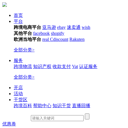
首页
平台
跨境电商平台
亚马逊
ebay
速卖通
wish
其他平台
facebook
shopify
欧洲当地平台
real
Cdiscount
Rakuten
全部分类>
服务
跨境物流
知识产权
收款支付
Vat
认证服务
全部分类>
开店
活动
干货区
跨境百科
帮助中心
知识干货
直播回播
优惠券