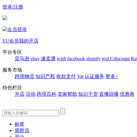
登录/注册
会员登录
EU会员
我的开店
平台专区
亚马逊
ebay
速卖通
wish
facebook
shopify
real
Cdiscount
Ra
服务市场
跨境物流
知识产权
收款支付
Vat
认证服务
更多>
特色栏目
开店
活动
跨境百科
卖家帮助
知识干货
直播回播
优惠卷
标签
观察员
平台