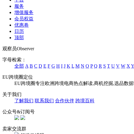
服务
增值服务
会员权益
优惠卷
日历
顶部
观察员
Observer
字母检索：
全部
A
B
C
D
E
F
G
H
I
J
K
L
M
N
O
P
Q
R
S
T
U
V
W
X
EU跨境圈定位
EU跨境圈专注欧洲跨境电商热点解读,商机挖掘,选品数
关于我们
了解我们
联系我们
合作伙伴
跨境百科
公众号&订阅号
卖家交流群