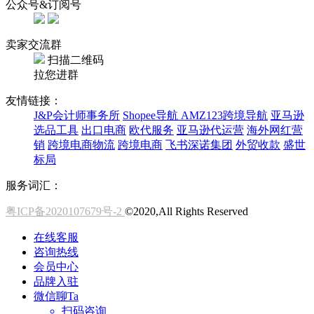
公众号&订阅号
卖家交流群
扫描二维码
拉您进群
友情链接：
J&P会计师事务所
Shopee导航
AMZ123跨境导航
亚马逊
选品工具
出口电商
欧代服务
亚马逊代运营
海外网红营
销
跨境电商物流
跨境电商
飞书深诺集团
外贸收款
盛世
标局
服务词汇：
粤ICP备2020107679号-2
©2020,All Rights Reserved
在线客服
咨询热线
会员中心
品牌入驻
微信聊Ta
扫码咨询