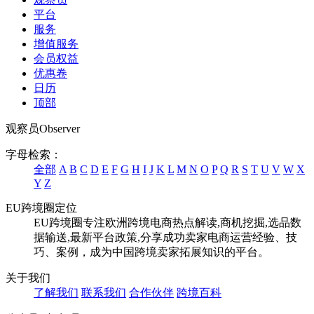
平台
服务
增值服务
会员权益
优惠卷
日历
顶部
观察员
Observer
字母检索：
全部
A
B
C
D
E
F
G
H
I
J
K
L
M
N
O
P
Q
R
S
T
U
V
W
X
Y
Z
EU跨境圈定位
EU跨境圈专注欧洲跨境电商热点解读,商机挖掘,选品数
据输送,最新平台政策,分享成功卖家电商运营经验、技
巧、案例，成为中国跨境卖家拓展知识的平台。
关于我们
了解我们
联系我们
合作伙伴
跨境百科