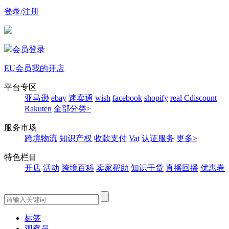
登录/注册
会员登录
EU会员
我的开店
平台专区
亚马逊
ebay
速卖通
wish
facebook
shopify
real
Cdiscount
Rakuten
全部分类>
服务市场
跨境物流
知识产权
收款支付
Vat
认证服务
更多>
特色栏目
开店
活动
跨境百科
卖家帮助
知识干货
直播回播
优惠卷
标签
观察员