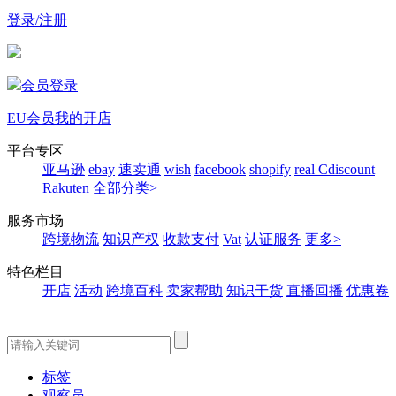
登录/注册
会员登录
EU会员
我的开店
平台专区
亚马逊
ebay
速卖通
wish
facebook
shopify
real
Cdiscount
Rakuten
全部分类>
服务市场
跨境物流
知识产权
收款支付
Vat
认证服务
更多>
特色栏目
开店
活动
跨境百科
卖家帮助
知识干货
直播回播
优惠卷
标签
观察员