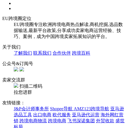
EU跨境圈定位
EU跨境圈专注欧洲跨境电商热点解读,商机挖掘,选品数
据输送,最新平台政策,分享成功卖家电商运营经验、技
巧、案例，成为中国跨境卖家拓展知识的平台。
关于我们
了解我们
联系我们
合作伙伴
跨境百科
公众号&订阅号
卖家交流群
扫描二维码
拉您进群
友情链接：
J&P会计师事务所
Shopee导航
AMZ123跨境导航
亚马逊
选品工具
出口电商
欧代服务
亚马逊代运营
海外网红营
销
跨境电商物流
跨境电商
飞书深诺集团
外贸收款
盛世
标局