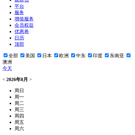
平台
服务
增值服务
会员权益
优惠卷
日历
顶部
全部
美国
日本
欧洲
中东
印度
东南亚
澳洲
今天
<
2026年8月
>
周日
周一
周二
周三
周四
周五
周六