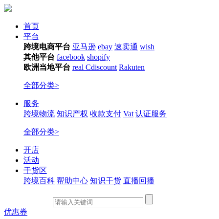
首页
平台
跨境电商平台
亚马逊
ebay
速卖通
wish
其他平台
facebook
shopify
欧洲当地平台
real
Cdiscount
Rakuten
全部分类>
服务
跨境物流
知识产权
收款支付
Vat
认证服务
全部分类>
开店
活动
干货区
跨境百科
帮助中心
知识干货
直播回播
优惠券