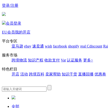
登录/注册
会员登录
EU会员
我的开店
平台专区
亚马逊
ebay
速卖通
wish
facebook
shopify
real
Cdiscount
Ra
服务市场
跨境物流
知识产权
收款支付
Vat
认证服务
更多>
特色栏目
开店
活动
跨境百科
卖家帮助
知识干货
直播回播
优惠卷
全部