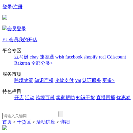
登录/注册
会员登录
EU会员
我的开店
平台专区
亚马逊
ebay
速卖通
wish
facebook
shopify
real
Cdiscount
Rakuten
全部分类>
服务市场
跨境物流
知识产权
收款支付
Vat
认证服务
更多>
特色栏目
开店
活动
跨境百科
卖家帮助
知识干货
直播回播
优惠卷
首页
>
干货区
>
活动讲座
>
详细