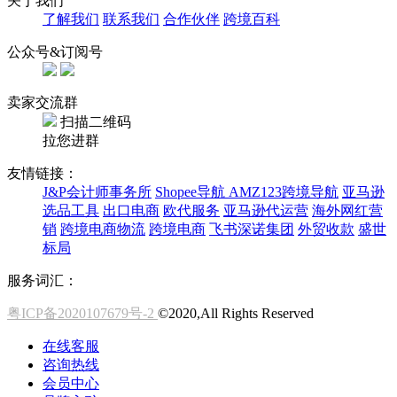
关于我们
了解我们
联系我们
合作伙伴
跨境百科
公众号&订阅号
卖家交流群
扫描二维码
拉您进群
友情链接：
J&P会计师事务所
Shopee导航
AMZ123跨境导航
亚马逊
选品工具
出口电商
欧代服务
亚马逊代运营
海外网红营
销
跨境电商物流
跨境电商
飞书深诺集团
外贸收款
盛世
标局
服务词汇：
粤ICP备2020107679号-2
©2020,All Rights Reserved
在线客服
咨询热线
会员中心