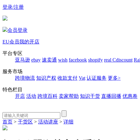
登录/注册
会员登录
EU会员
我的开店
平台专区
亚马逊
ebay
速卖通
wish
facebook
shopify
real
Cdiscount
Ra
服务市场
跨境物流
知识产权
收款支付
Vat
认证服务
更多>
特色栏目
开店
活动
跨境百科
卖家帮助
知识干货
直播回播
优惠卷
首页
>
干货区
>
活动讲座
>
详细