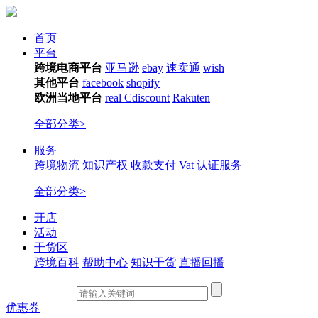
首页
平台
跨境电商平台
亚马逊
ebay
速卖通
wish
其他平台
facebook
shopify
欧洲当地平台
real
Cdiscount
Rakuten
全部分类>
服务
跨境物流
知识产权
收款支付
Vat
认证服务
全部分类>
开店
活动
干货区
跨境百科
帮助中心
知识干货
直播回播
优惠券