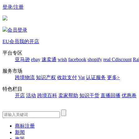
登录/注册
会员登录
EU会员
我的开店
平台专区
亚马逊
ebay
速卖通
wish
facebook
shopify
real
Cdiscount
Ra
服务市场
跨境物流
知识产权
收款支付
Vat
认证服务
更多>
特色栏目
开店
活动
跨境百科
卖家帮助
知识干货
直播回播
优惠卷
商标注册
新闻
政策