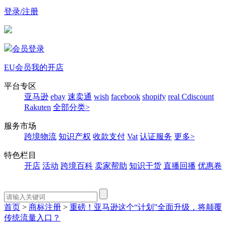
登录/注册
会员登录
EU会员
我的开店
平台专区
亚马逊
ebay
速卖通
wish
facebook
shopify
real
Cdiscount
Rakuten
全部分类>
服务市场
跨境物流
知识产权
收款支付
Vat
认证服务
更多>
特色栏目
开店
活动
跨境百科
卖家帮助
知识干货
直播回播
优惠卷
首页
>
商标注册
>
重磅！亚马逊这个“计划”全面升级，将颠覆
传统流量入口？