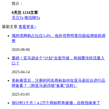
简介：
0
关注
1234
文章
关注Ta
微信聊Ta
最新文章
查看更多>
俄跨境网购占比仅3.4%，低价优势明显但面临增值税调
整
2026-08-06
重磅！亚马逊这个“计划”全面升级，将颠覆传统流量入
口？
2025-04-14
美标暴雷后，注册的同名商标如何在亚马逊后台进行品
牌备案？（附亚马逊详细“备案”流程）
2025-03-05
倒计时1个月！4.2万个商标即将被撤，自救指南来了