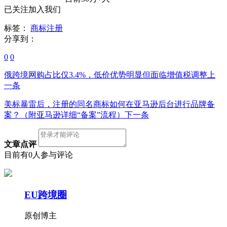
已关注加入我们
标签：
商标注册
分享到：
0
0
俄跨境网购占比仅3.4%，低价优势明显但面临增值税调整
上
一条
美标暴雷后，注册的同名商标如何在亚马逊后台进行品牌备
案？（附亚马逊详细“备案”流程）
下一条
文章点评
目前有0人参与评论
EU跨境圈
原创博主