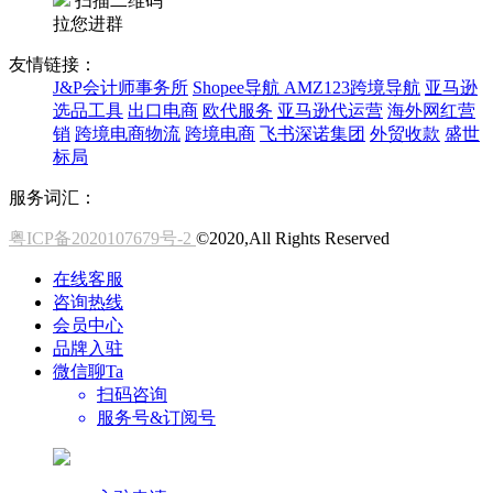
扫描二维码
拉您进群
友情链接：
J&P会计师事务所
Shopee导航
AMZ123跨境导航
亚马逊
选品工具
出口电商
欧代服务
亚马逊代运营
海外网红营
销
跨境电商物流
跨境电商
飞书深诺集团
外贸收款
盛世
标局
服务词汇：
粤ICP备2020107679号-2
©2020,All Rights Reserved
在线客服
咨询热线
会员中心
品牌入驻
微信聊Ta
扫码咨询
服务号&订阅号