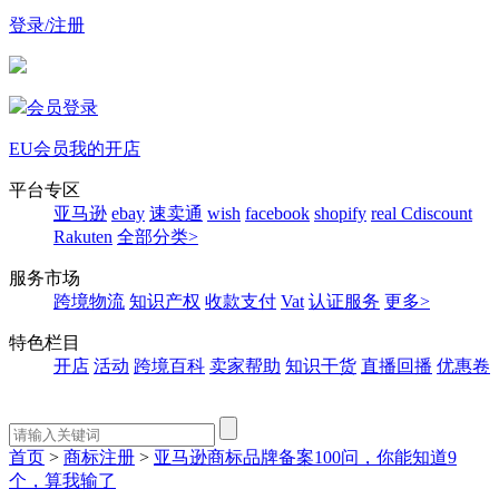
登录/注册
会员登录
EU会员
我的开店
平台专区
亚马逊
ebay
速卖通
wish
facebook
shopify
real
Cdiscount
Rakuten
全部分类>
服务市场
跨境物流
知识产权
收款支付
Vat
认证服务
更多>
特色栏目
开店
活动
跨境百科
卖家帮助
知识干货
直播回播
优惠卷
首页
>
商标注册
>
亚马逊商标品牌备案100问，你能知道9
个，算我输了