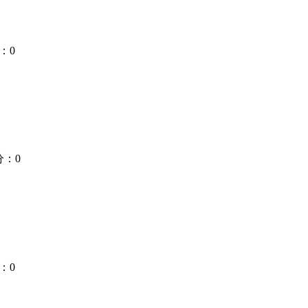
：0
分：0
：0