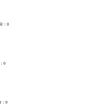
分：0
：0
分：0