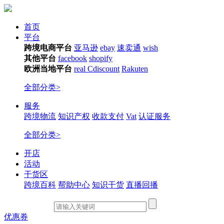
首页
平台
跨境电商平台
亚马逊
ebay
速卖通
wish
其他平台
facebook
shopify
欧洲当地平台
real
Cdiscount
Rakuten
全部分类>
服务
跨境物流
知识产权
收款支付
Vat
认证服务
全部分类>
开店
活动
干货区
跨境百科
帮助中心
知识干货
直播回播
优惠券