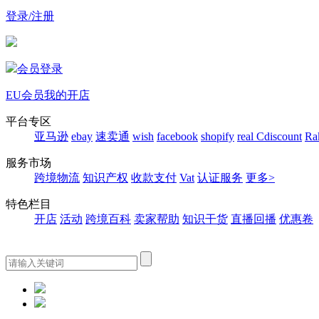
登录/注册
会员登录
EU会员
我的开店
平台专区
亚马逊
ebay
速卖通
wish
facebook
shopify
real
Cdiscount
Ra
服务市场
跨境物流
知识产权
收款支付
Vat
认证服务
更多>
特色栏目
开店
活动
跨境百科
卖家帮助
知识干货
直播回播
优惠卷