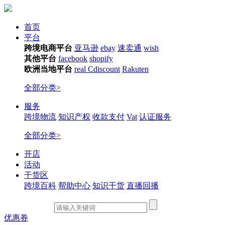
首页
平台
跨境电商平台
亚马逊
ebay
速卖通
wish
其他平台
facebook
shopify
欧洲当地平台
real
Cdiscount
Rakuten
全部分类>
服务
跨境物流
知识产权
收款支付
Vat
认证服务
全部分类>
开店
活动
干货区
跨境百科
帮助中心
知识干货
直播回播
优惠券