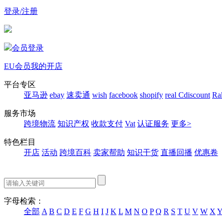
登录/注册
会员登录
EU会员
我的开店
平台专区
亚马逊
ebay
速卖通
wish
facebook
shopify
real
Cdiscount
Ra
服务市场
跨境物流
知识产权
收款支付
Vat
认证服务
更多>
特色栏目
开店
活动
跨境百科
卖家帮助
知识干货
直播回播
优惠卷
字母检索：
全部
A
B
C
D
E
F
G
H
I
J
K
L
M
N
O
P
Q
R
S
T
U
V
W
X