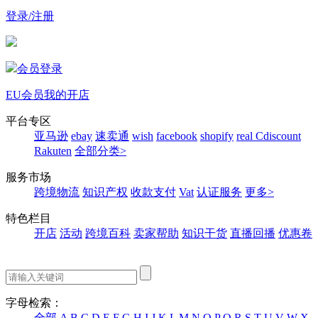
登录/注册
会员登录
EU会员
我的开店
平台专区
亚马逊
ebay
速卖通
wish
facebook
shopify
real
Cdiscount
Rakuten
全部分类>
服务市场
跨境物流
知识产权
收款支付
Vat
认证服务
更多>
特色栏目
开店
活动
跨境百科
卖家帮助
知识干货
直播回播
优惠卷
字母检索：
全部
A
B
C
D
E
F
G
H
I
J
K
L
M
N
O
P
Q
R
S
T
U
V
W
X