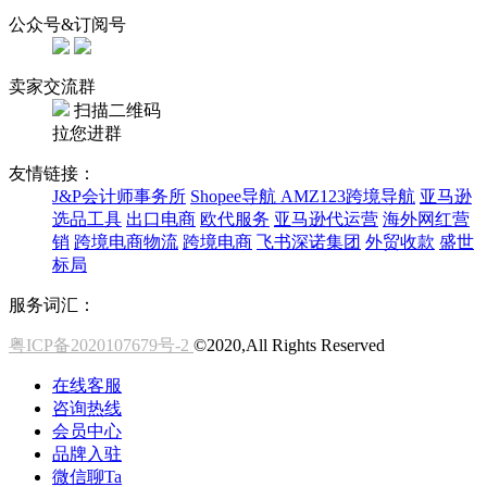
公众号&订阅号
卖家交流群
扫描二维码
拉您进群
友情链接：
J&P会计师事务所
Shopee导航
AMZ123跨境导航
亚马逊
选品工具
出口电商
欧代服务
亚马逊代运营
海外网红营
销
跨境电商物流
跨境电商
飞书深诺集团
外贸收款
盛世
标局
服务词汇：
粤ICP备2020107679号-2
©2020,All Rights Reserved
在线客服
咨询热线
会员中心
品牌入驻
微信聊Ta