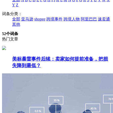
Y
Z
词条分类：
全部
亚马逊
shopee
跨境事件
跨境人物
阿里巴巴
速卖通
其他
52
个词条
热门文章
美标暴雷事件后续：卖家如何提前准备，把损
失降到最低？