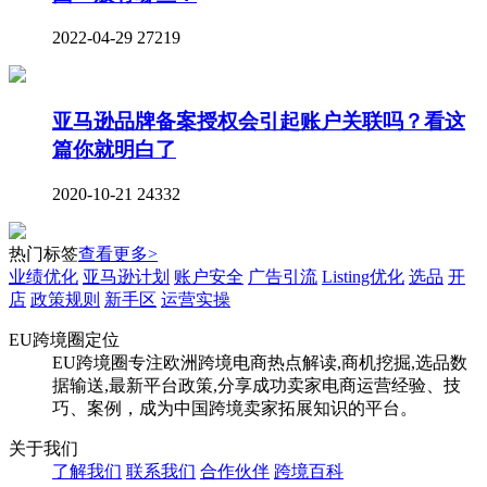
2022-04-29
27219
亚马逊品牌备案授权会引起账户关联吗？看这
篇你就明白了
2020-10-21
24332
热门标签
查看更多>
业绩优化
亚马逊计划
账户安全
广告引流
Listing优化
选品
开
店
政策规则
新手区
运营实操
EU跨境圈定位
EU跨境圈专注欧洲跨境电商热点解读,商机挖掘,选品数
据输送,最新平台政策,分享成功卖家电商运营经验、技
巧、案例，成为中国跨境卖家拓展知识的平台。
关于我们
了解我们
联系我们
合作伙伴
跨境百科