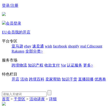
登录/注册
会员登录
EU会员
我的开店
平台专区
亚马逊
ebay
速卖通
wish
facebook
shopify
real
Cdiscount
Rakuten
全部分类>
服务市场
跨境物流
知识产权
收款支付
Vat
认证服务
更多>
特色栏目
开店
活动
跨境百科
卖家帮助
知识干货
直播回播
优惠卷
首页
>
干货区
>
活动讲座
>
详细