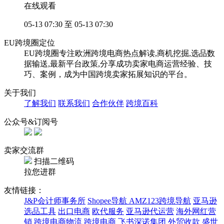
在线观看
05-13 07:30 至 05-13 07:30
EU跨境圈定位
EU跨境圈专注欧洲跨境电商热点解读,商机挖掘,选品数
据输送,最新平台政策,分享成功卖家电商运营经验、技
巧、案例，成为中国跨境卖家拓展知识的平台。
关于我们
了解我们
联系我们
合作伙伴
跨境百科
公众号&订阅号
卖家交流群
扫描二维码
拉您进群
友情链接：
J&P会计师事务所
Shopee导航
AMZ123跨境导航
亚马逊
选品工具
出口电商
欧代服务
亚马逊代运营
海外网红营
销
跨境电商物流
跨境电商
飞书深诺集团
外贸收款
盛世