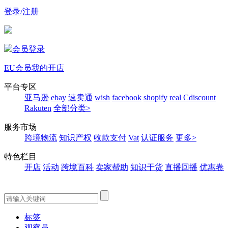
登录/注册
会员登录
EU会员
我的开店
平台专区
亚马逊
ebay
速卖通
wish
facebook
shopify
real
Cdiscount
Rakuten
全部分类>
服务市场
跨境物流
知识产权
收款支付
Vat
认证服务
更多>
特色栏目
开店
活动
跨境百科
卖家帮助
知识干货
直播回播
优惠卷
标签
观察员