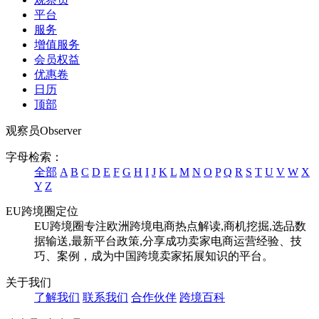
平台
服务
增值服务
会员权益
优惠卷
日历
顶部
观察员
Observer
字母检索：
全部
A
B
C
D
E
F
G
H
I
J
K
L
M
N
O
P
Q
R
S
T
U
V
W
X
Y
Z
EU跨境圈定位
EU跨境圈专注欧洲跨境电商热点解读,商机挖掘,选品数
据输送,最新平台政策,分享成功卖家电商运营经验、技
巧、案例，成为中国跨境卖家拓展知识的平台。
关于我们
了解我们
联系我们
合作伙伴
跨境百科