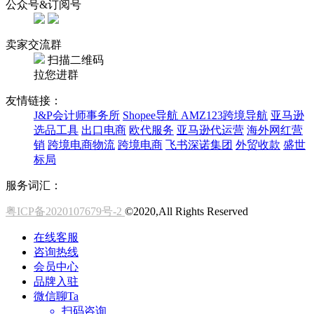
公众号&订阅号
卖家交流群
扫描二维码
拉您进群
友情链接：
J&P会计师事务所
Shopee导航
AMZ123跨境导航
亚马逊
选品工具
出口电商
欧代服务
亚马逊代运营
海外网红营
销
跨境电商物流
跨境电商
飞书深诺集团
外贸收款
盛世
标局
服务词汇：
粤ICP备2020107679号-2
©2020,All Rights Reserved
在线客服
咨询热线
会员中心
品牌入驻
微信聊Ta
扫码咨询