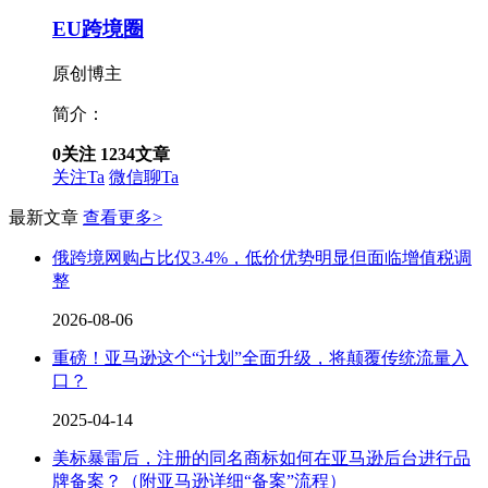
EU跨境圈
原创博主
简介：
0
关注
1234
文章
关注Ta
微信聊Ta
最新文章
查看更多>
俄跨境网购占比仅3.4%，低价优势明显但面临增值税调
整
2026-08-06
重磅！亚马逊这个“计划”全面升级，将颠覆传统流量入
口？
2025-04-14
美标暴雷后，注册的同名商标如何在亚马逊后台进行品
牌备案？（附亚马逊详细“备案”流程）