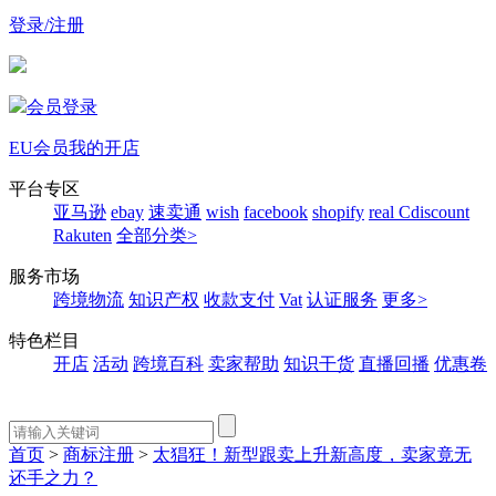
登录/注册
会员登录
EU会员
我的开店
平台专区
亚马逊
ebay
速卖通
wish
facebook
shopify
real
Cdiscount
Rakuten
全部分类>
服务市场
跨境物流
知识产权
收款支付
Vat
认证服务
更多>
特色栏目
开店
活动
跨境百科
卖家帮助
知识干货
直播回播
优惠卷
首页
>
商标注册
>
太猖狂！新型跟卖上升新高度，卖家竟无
还手之力？