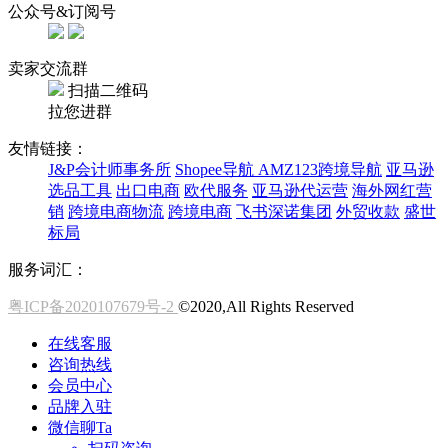
公众号&订阅号
卖家交流群
扫描二维码
拉您进群
友情链接：
J&P会计师事务所
Shopee导航
AMZ123跨境导航
亚马逊
选品工具
出口电商
欧代服务
亚马逊代运营
海外网红营
销
跨境电商物流
跨境电商
飞书深诺集团
外贸收款
盛世
标局
服务词汇：
粤ICP备2020107679号-2
©2020,All Rights Reserved
在线客服
咨询热线
会员中心
品牌入驻
微信聊Ta