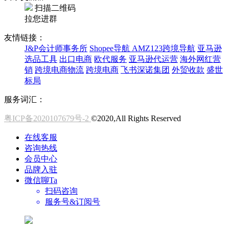
扫描二维码
拉您进群
友情链接：
J&P会计师事务所
Shopee导航
AMZ123跨境导航
亚马逊
选品工具
出口电商
欧代服务
亚马逊代运营
海外网红营
销
跨境电商物流
跨境电商
飞书深诺集团
外贸收款
盛世
标局
服务词汇：
粤ICP备2020107679号-2
©2020,All Rights Reserved
在线客服
咨询热线
会员中心
品牌入驻
微信聊Ta
扫码咨询
服务号&订阅号