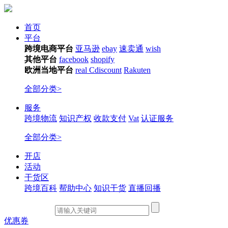
首页
平台
跨境电商平台
亚马逊
ebay
速卖通
wish
其他平台
facebook
shopify
欧洲当地平台
real
Cdiscount
Rakuten
全部分类>
服务
跨境物流
知识产权
收款支付
Vat
认证服务
全部分类>
开店
活动
干货区
跨境百科
帮助中心
知识干货
直播回播
优惠券