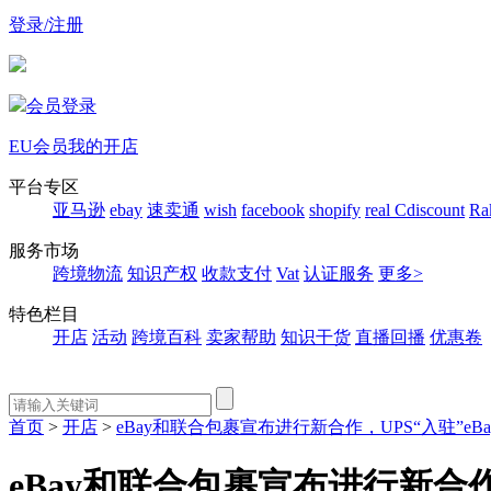
登录/注册
会员登录
EU会员
我的开店
平台专区
亚马逊
ebay
速卖通
wish
facebook
shopify
real
Cdiscount
Ra
服务市场
跨境物流
知识产权
收款支付
Vat
认证服务
更多>
特色栏目
开店
活动
跨境百科
卖家帮助
知识干货
直播回播
优惠卷
首页
>
开店
>
eBay和联合包裹宣布进行新合作，UPS“入驻”eBa
eBay和联合包裹宣布进行新合作，