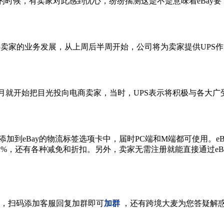
出的时候，有卖家对此感到忧心，纷纷揣测这是不是意味着eBay要“放
来支持卖家的业务发展，从上周后半周开始，公司将为卖家提供UP
分，UPS从去年10月就开始把目光投向电商卖家，当时，UPS表示将积
S添加到eBay的物流标签选项卡中，届时PC端和M端都可使用。
62%，还有各种减免和折扣。另外，卖家无需注册就能直接通过e
，扫码添加客服回复加群即可
加群
，还有跨境大麦为您答疑解