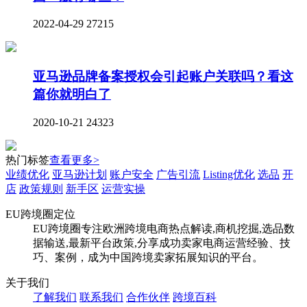
2022-04-29
27215
亚马逊品牌备案授权会引起账户关联吗？看这
篇你就明白了
2020-10-21
24323
热门标签
查看更多>
业绩优化
亚马逊计划
账户安全
广告引流
Listing优化
选品
开
店
政策规则
新手区
运营实操
EU跨境圈定位
EU跨境圈专注欧洲跨境电商热点解读,商机挖掘,选品数
据输送,最新平台政策,分享成功卖家电商运营经验、技
巧、案例，成为中国跨境卖家拓展知识的平台。
关于我们
了解我们
联系我们
合作伙伴
跨境百科