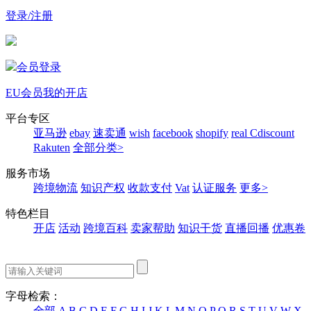
登录/注册
会员登录
EU会员
我的开店
平台专区
亚马逊
ebay
速卖通
wish
facebook
shopify
real
Cdiscount
Rakuten
全部分类>
服务市场
跨境物流
知识产权
收款支付
Vat
认证服务
更多>
特色栏目
开店
活动
跨境百科
卖家帮助
知识干货
直播回播
优惠卷
字母检索：
全部
A
B
C
D
E
F
G
H
I
J
K
L
M
N
O
P
Q
R
S
T
U
V
W
X