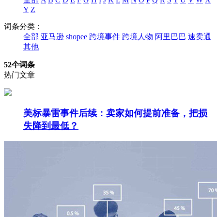
Y
Z
词条分类：
全部
亚马逊
shopee
跨境事件
跨境人物
阿里巴巴
速卖通
其他
52
个词条
热门文章
美标暴雷事件后续：卖家如何提前准备，把损
失降到最低？