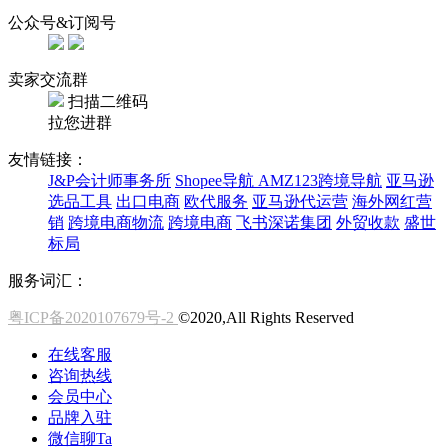
公众号&订阅号
卖家交流群
扫描二维码
拉您进群
友情链接：
J&P会计师事务所
Shopee导航
AMZ123跨境导航
亚马逊
选品工具
出口电商
欧代服务
亚马逊代运营
海外网红营
销
跨境电商物流
跨境电商
飞书深诺集团
外贸收款
盛世
标局
服务词汇：
粤ICP备2020107679号-2
©2020,All Rights Reserved
在线客服
咨询热线
会员中心
品牌入驻
微信聊Ta