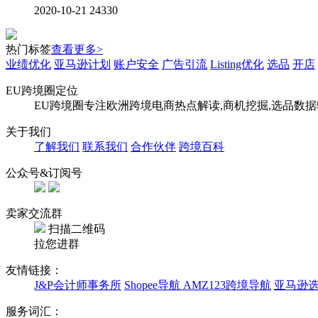
2020-10-21
24330
热门标签
查看更多>
业绩优化
亚马逊计划
账户安全
广告引流
Listing优化
选品
开店
EU跨境圈定位
EU跨境圈专注欧洲跨境电商热点解读,商机挖掘,选品数
关于我们
了解我们
联系我们
合作伙伴
跨境百科
公众号&订阅号
卖家交流群
扫描二维码
拉您进群
友情链接：
J&P会计师事务所
Shopee导航
AMZ123跨境导航
亚马逊
服务词汇：