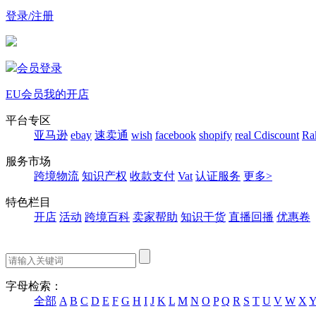
登录/注册
会员登录
EU会员
我的开店
平台专区
亚马逊
ebay
速卖通
wish
facebook
shopify
real
Cdiscount
Ra
服务市场
跨境物流
知识产权
收款支付
Vat
认证服务
更多>
特色栏目
开店
活动
跨境百科
卖家帮助
知识干货
直播回播
优惠卷
字母检索：
全部
A
B
C
D
E
F
G
H
I
J
K
L
M
N
O
P
Q
R
S
T
U
V
W
X