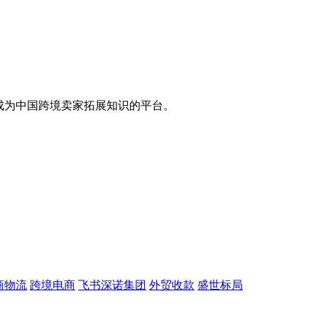
，成为中国跨境卖家拓展知识的平台。
商物流
跨境电商
飞书深诺集团
外贸收款
盛世标局