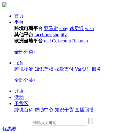
首页
平台
跨境电商平台
亚马逊
ebay
速卖通
wish
其他平台
facebook
shopify
欧洲当地平台
real
Cdiscount
Rakuten
全部分类>
服务
跨境物流
知识产权
收款支付
Vat
认证服务
全部分类>
开店
活动
干货区
跨境百科
帮助中心
知识干货
直播回播
优惠券