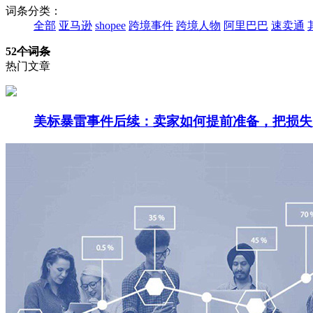
词条分类：
全部
亚马逊
shopee
跨境事件
跨境人物
阿里巴巴
速卖通
52
个词条
热门文章
美标暴雷事件后续：卖家如何提前准备，把损失