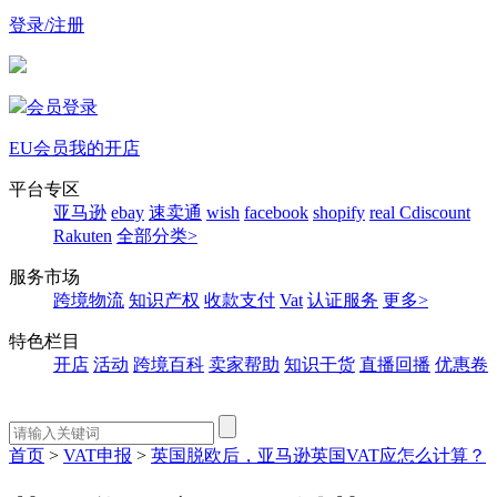
登录/注册
会员登录
EU会员
我的开店
平台专区
亚马逊
ebay
速卖通
wish
facebook
shopify
real
Cdiscount
Rakuten
全部分类>
服务市场
跨境物流
知识产权
收款支付
Vat
认证服务
更多>
特色栏目
开店
活动
跨境百科
卖家帮助
知识干货
直播回播
优惠卷
首页
>
VAT申报
>
英国脱欧后，亚马逊英国VAT应怎么计算？