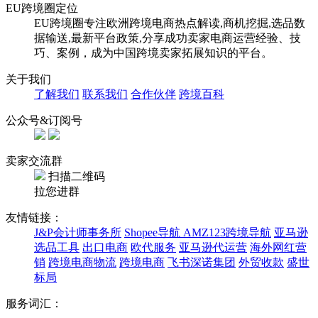
EU跨境圈定位
EU跨境圈专注欧洲跨境电商热点解读,商机挖掘,选品数
据输送,最新平台政策,分享成功卖家电商运营经验、技
巧、案例，成为中国跨境卖家拓展知识的平台。
关于我们
了解我们
联系我们
合作伙伴
跨境百科
公众号&订阅号
卖家交流群
扫描二维码
拉您进群
友情链接：
J&P会计师事务所
Shopee导航
AMZ123跨境导航
亚马逊
选品工具
出口电商
欧代服务
亚马逊代运营
海外网红营
销
跨境电商物流
跨境电商
飞书深诺集团
外贸收款
盛世
标局
服务词汇：