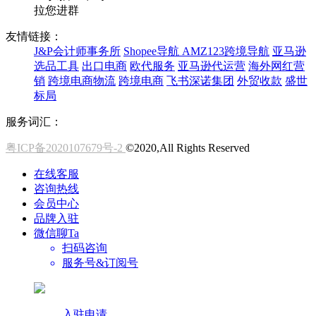
拉您进群
友情链接：
J&P会计师事务所
Shopee导航
AMZ123跨境导航
亚马逊
选品工具
出口电商
欧代服务
亚马逊代运营
海外网红营
销
跨境电商物流
跨境电商
飞书深诺集团
外贸收款
盛世
标局
服务词汇：
粤ICP备2020107679号-2
©2020,All Rights Reserved
在线客服
咨询热线
会员中心
品牌入驻
微信聊Ta
扫码咨询
服务号&订阅号
入驻申请