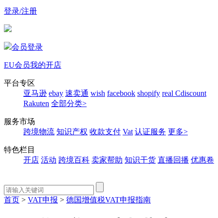
登录/注册
会员登录
EU会员
我的开店
平台专区
亚马逊
ebay
速卖通
wish
facebook
shopify
real
Cdiscount
Rakuten
全部分类>
服务市场
跨境物流
知识产权
收款支付
Vat
认证服务
更多>
特色栏目
开店
活动
跨境百科
卖家帮助
知识干货
直播回播
优惠卷
首页
>
VAT申报
>
德国增值税VAT申报指南