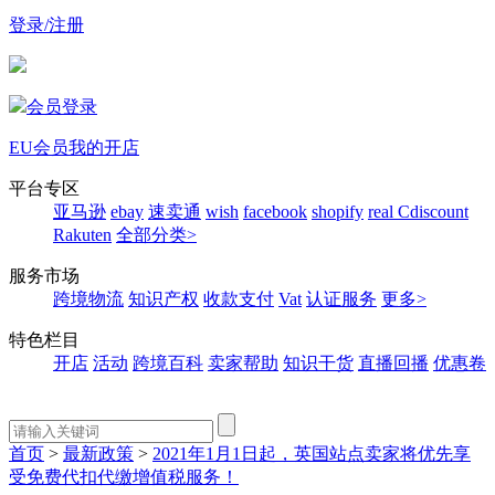
登录/注册
会员登录
EU会员
我的开店
平台专区
亚马逊
ebay
速卖通
wish
facebook
shopify
real
Cdiscount
Rakuten
全部分类>
服务市场
跨境物流
知识产权
收款支付
Vat
认证服务
更多>
特色栏目
开店
活动
跨境百科
卖家帮助
知识干货
直播回播
优惠卷
首页
>
最新政策
>
2021年1月1日起，英国站点卖家将优先享
受免费代扣代缴增值税服务！