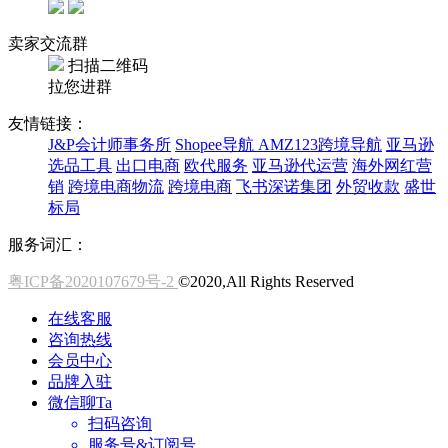
卖家交流群
扫描二维码
拉您进群
友情链接：
J&P会计师事务所
Shopee导航
AMZ123跨境导航
亚马逊
选品工具
出口电商
欧代服务
亚马逊代运营
海外网红营
销
跨境电商物流
跨境电商
飞书深诺集团
外贸收款
盛世
标局
服务词汇：
粤ICP备2020107679号-2
©2020,All Rights Reserved
在线客服
咨询热线
会员中心
品牌入驻
微信聊Ta
扫码咨询
服务号&订阅号