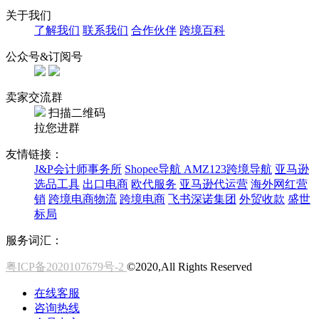
关于我们
了解我们
联系我们
合作伙伴
跨境百科
公众号&订阅号
卖家交流群
扫描二维码
拉您进群
友情链接：
J&P会计师事务所
Shopee导航
AMZ123跨境导航
亚马逊
选品工具
出口电商
欧代服务
亚马逊代运营
海外网红营
销
跨境电商物流
跨境电商
飞书深诺集团
外贸收款
盛世
标局
服务词汇：
粤ICP备2020107679号-2
©2020,All Rights Reserved
在线客服
咨询热线