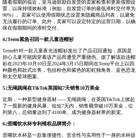
随着假期的临近，亚马逊鼓励自发货的卖家检查和更新假期设
置，以保持绩效标准（例如，自发货订单的最低准时交付率为
90%）。卖家可以使用假期状态设置来隐藏商品列表，以避免
无法履行的订单。此外，卖家可以设定特定的运营日期，以确
保在假期期间的准时交付。
4.|Temu紧急召回一款儿童连帽衫
Temu针对一款儿童夜光连帽衫发出了产品召回通知，原因是
担心儿童可能因穿着该产品而遭受严重烧伤。据了解该款连帽
衫在2023年10月10日至2024年3月15日期间在Temu平台上以四
种颜色和款式出售，包括粉色和紫色的彩虹独角兽、蓝色恐龙
和太空星球图案。
5.|无绳跳绳在TikTok英国站7天销售10万美金
近期，一种新型健身器材——无绳跳绳，在英国TikTok上掀起
了一股新的健身风暴。短短7天内，销售额突破10万美金，位
列第八，总销量达到了4100单。成为健身器材界的新宠。
6.|歪嘴饮水杯专利维权品牌简介：
歪嘴饮水杯是一款集便捷性、安全性与实用性于一身的水杯设