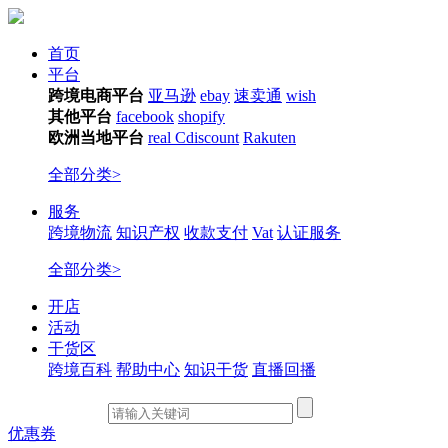
首页
平台
跨境电商平台
亚马逊
ebay
速卖通
wish
其他平台
facebook
shopify
欧洲当地平台
real
Cdiscount
Rakuten
全部分类>
服务
跨境物流
知识产权
收款支付
Vat
认证服务
全部分类>
开店
活动
干货区
跨境百科
帮助中心
知识干货
直播回播
优惠券