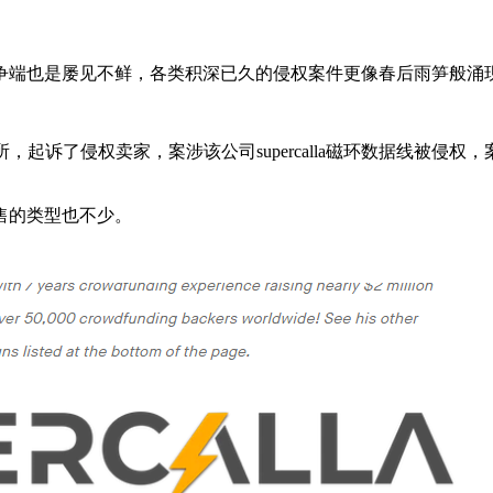
争端也是屡见不鲜，各类积深已久的侵权案件更像春后雨笋般涌
es, P.C律所，起诉了侵权卖家，案涉该公司supercalla磁环数据线被
售的类型也不少。