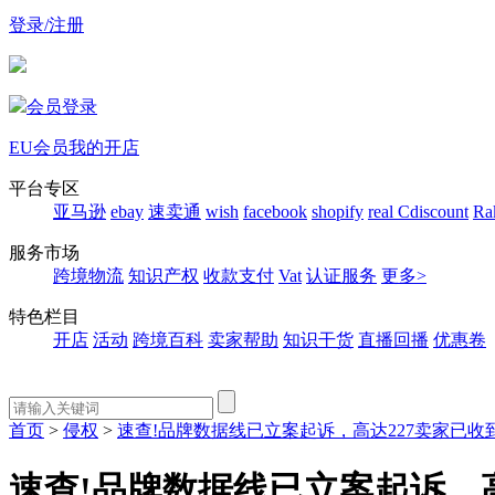
登录/注册
会员登录
EU会员
我的开店
平台专区
亚马逊
ebay
速卖通
wish
facebook
shopify
real
Cdiscount
Ra
服务市场
跨境物流
知识产权
收款支付
Vat
认证服务
更多>
特色栏目
开店
活动
跨境百科
卖家帮助
知识干货
直播回播
优惠卷
首页
>
侵权
>
速查!品牌数据线已立案起诉，高达227卖家已
速查!品牌数据线已立案起诉，