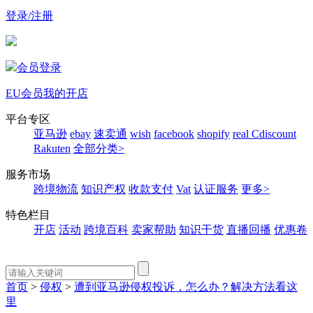
登录/注册
会员登录
EU会员
我的开店
平台专区
亚马逊
ebay
速卖通
wish
facebook
shopify
real
Cdiscount
Rakuten
全部分类>
服务市场
跨境物流
知识产权
收款支付
Vat
认证服务
更多>
特色栏目
开店
活动
跨境百科
卖家帮助
知识干货
直播回播
优惠卷
首页
>
侵权
>
遭到亚马逊侵权投诉，怎么办？解决方法看这
里