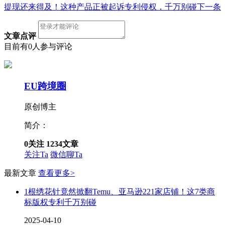
提现还来得及！这种产品正被起诉专利侵权，千万别碰
下一条
文章点评
目前有0人参与评论
EU跨境圈
原创博主
简介：
0
关注
1234
文章
关注Ta
微信聊Ta
最新文章
查看更多>
1根绣花针竟然掀翻Temu、亚马逊221家店铺！这7类商
标版权专利千万别碰
2025-04-10