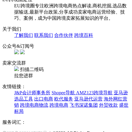
EU跨境圈专注欧洲跨境电商热点解读,商机挖掘,选品数
据输送,最新平台政策,分享成功卖家电商运营经验、技
巧、案例，成为中国跨境卖家拓展知识的平台。
关于我们
了解我们
联系我们
合作伙伴
跨境百科
公众号&订阅号
卖家交流群
扫描二维码
拉您进群
友情链接：
J&P会计师事务所
Shopee导航
AMZ123跨境导航
亚马逊
选品工具
出口电商
欧代服务
亚马逊代运营
海外网红营
销
跨境电商物流
跨境电商
飞书深诺集团
外贸收款
盛世
标局
服务词汇：