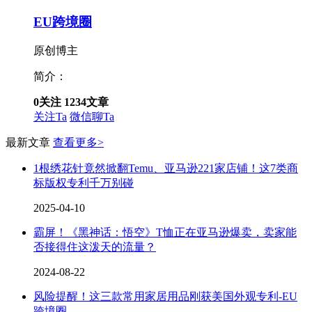
EU跨境圈
原创博主
简介：
0
关注
1234
文章
关注Ta
微信聊Ta
最新文章
查看更多>
1根绣花针竟然掀翻Temu、亚马逊221家店铺！这7类商
标版权专利千万别碰
2025-04-10
霸屏！《黑神话：悟空》T恤正在亚马逊爆卖，卖家能
否接得住这泼天的流量？
2024-08-22
风险提醒！这三款常用家居用品刚获美国外观专利-EU
跨境圈