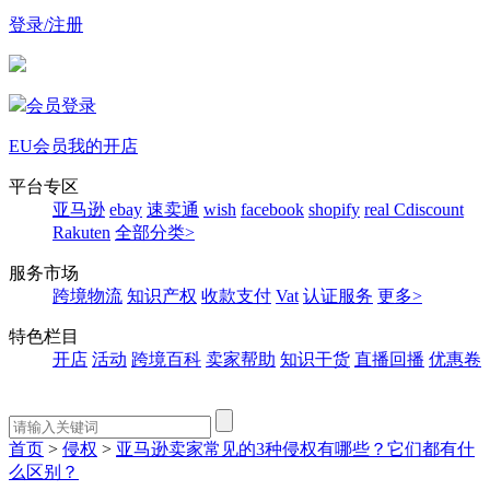
登录/注册
会员登录
EU会员
我的开店
平台专区
亚马逊
ebay
速卖通
wish
facebook
shopify
real
Cdiscount
Rakuten
全部分类>
服务市场
跨境物流
知识产权
收款支付
Vat
认证服务
更多>
特色栏目
开店
活动
跨境百科
卖家帮助
知识干货
直播回播
优惠卷
首页
>
侵权
>
亚马逊卖家常见的3种侵权有哪些？它们都有什
么区别？