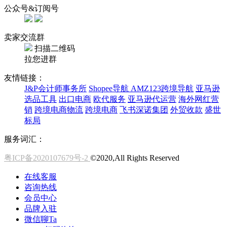
公众号&订阅号
卖家交流群
扫描二维码
拉您进群
友情链接：
J&P会计师事务所
Shopee导航
AMZ123跨境导航
亚马逊
选品工具
出口电商
欧代服务
亚马逊代运营
海外网红营
销
跨境电商物流
跨境电商
飞书深诺集团
外贸收款
盛世
标局
服务词汇：
粤ICP备2020107679号-2
©2020,All Rights Reserved
在线客服
咨询热线
会员中心
品牌入驻
微信聊Ta