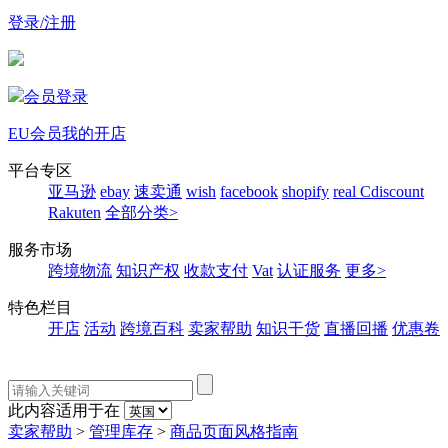
登录/注册
会员登录
EU会员
我的开店
平台专区
亚马逊
ebay
速卖通
wish
facebook
shopify
real
Cdiscount
Rakuten
全部分类>
服务市场
跨境物流
知识产权
收款支付
Vat
认证服务
更多>
特色栏目
开店
活动
跨境百科
卖家帮助
知识干货
直播回播
优惠卷
此内容适用于在
卖家帮助
>
管理库存
>
商品页面风格指南