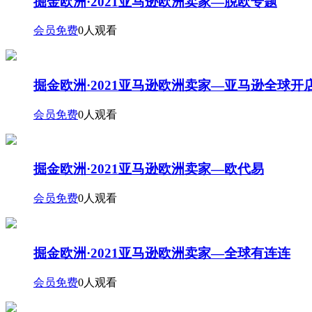
掘金欧洲·2021亚马逊欧洲卖家—脱欧专题
会员免费
0人观看
掘金欧洲·2021亚马逊欧洲卖家—亚马逊全球开
会员免费
0人观看
掘金欧洲·2021亚马逊欧洲卖家—欧代易
会员免费
0人观看
掘金欧洲·2021亚马逊欧洲卖家—全球有连连
会员免费
0人观看