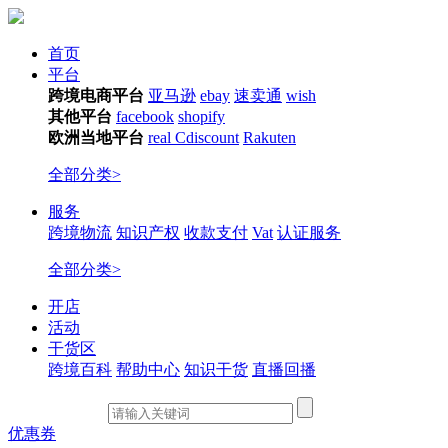
首页
平台
跨境电商平台
亚马逊
ebay
速卖通
wish
其他平台
facebook
shopify
欧洲当地平台
real
Cdiscount
Rakuten
全部分类>
服务
跨境物流
知识产权
收款支付
Vat
认证服务
全部分类>
开店
活动
干货区
跨境百科
帮助中心
知识干货
直播回播
优惠券