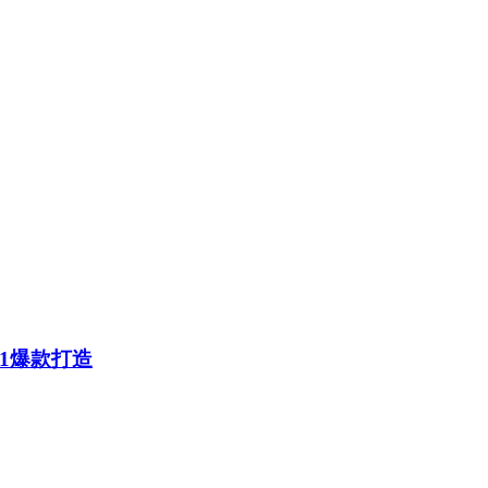
21爆款打造