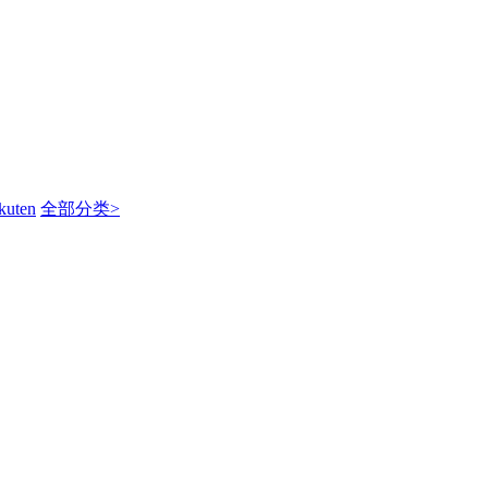
kuten
全部分类>