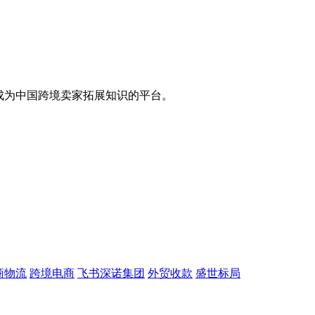
，成为中国跨境卖家拓展知识的平台。
商物流
跨境电商
飞书深诺集团
外贸收款
盛世标局