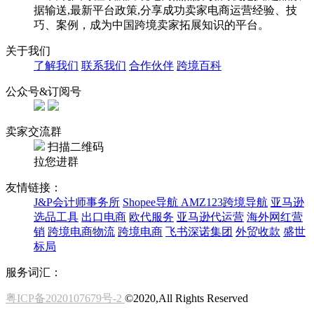
据输送,最新平台政策,分享成功卖家电商运营经验、技
巧、案例，成为中国跨境卖家拓展知识的平台。
关于我们
了解我们
联系我们
合作伙伴
跨境百科
公众号&订阅号
卖家交流群
扫描二维码
拉您进群
友情链接：
J&P会计师事务所
Shopee导航
AMZ123跨境导航
亚马逊
选品工具
出口电商
欧代服务
亚马逊代运营
海外网红营
销
跨境电商物流
跨境电商
飞书深诺集团
外贸收款
盛世
标局
服务词汇：
粤ICP备2020107679号-2
©2020,All Rights Reserved