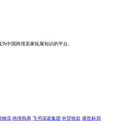
，成为中国跨境卖家拓展知识的平台。
商物流
跨境电商
飞书深诺集团
外贸收款
盛世标局