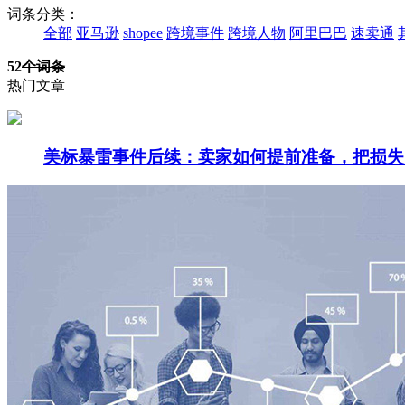
词条分类：
全部
亚马逊
shopee
跨境事件
跨境人物
阿里巴巴
速卖通
52
个词条
热门文章
美标暴雷事件后续：卖家如何提前准备，把损失