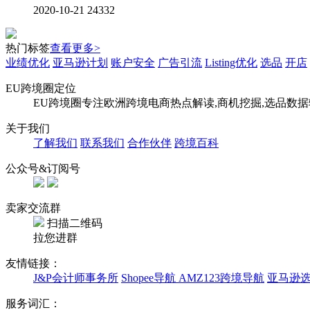
2020-10-21
24332
热门标签
查看更多>
业绩优化
亚马逊计划
账户安全
广告引流
Listing优化
选品
开店
EU跨境圈定位
EU跨境圈专注欧洲跨境电商热点解读,商机挖掘,选品数
关于我们
了解我们
联系我们
合作伙伴
跨境百科
公众号&订阅号
卖家交流群
扫描二维码
拉您进群
友情链接：
J&P会计师事务所
Shopee导航
AMZ123跨境导航
亚马逊
服务词汇：