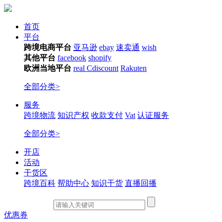
首页
平台
跨境电商平台
亚马逊
ebay
速卖通
wish
其他平台
facebook
shopify
欧洲当地平台
real
Cdiscount
Rakuten
全部分类>
服务
跨境物流
知识产权
收款支付
Vat
认证服务
全部分类>
开店
活动
干货区
跨境百科
帮助中心
知识干货
直播回播
优惠券