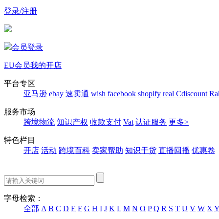
登录/注册
会员登录
EU会员
我的开店
平台专区
亚马逊
ebay
速卖通
wish
facebook
shopify
real
Cdiscount
Ra
服务市场
跨境物流
知识产权
收款支付
Vat
认证服务
更多>
特色栏目
开店
活动
跨境百科
卖家帮助
知识干货
直播回播
优惠卷
字母检索：
全部
A
B
C
D
E
F
G
H
I
J
K
L
M
N
O
P
Q
R
S
T
U
V
W
X