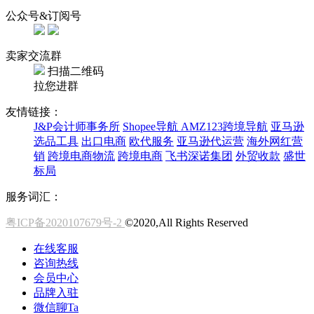
公众号&订阅号
卖家交流群
扫描二维码
拉您进群
友情链接：
J&P会计师事务所
Shopee导航
AMZ123跨境导航
亚马逊
选品工具
出口电商
欧代服务
亚马逊代运营
海外网红营
销
跨境电商物流
跨境电商
飞书深诺集团
外贸收款
盛世
标局
服务词汇：
粤ICP备2020107679号-2
©2020,All Rights Reserved
在线客服
咨询热线
会员中心
品牌入驻
微信聊Ta