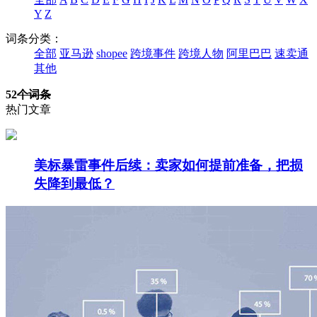
Y
Z
词条分类：
全部
亚马逊
shopee
跨境事件
跨境人物
阿里巴巴
速卖通
其他
52
个词条
热门文章
美标暴雷事件后续：卖家如何提前准备，把损
失降到最低？