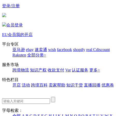
登录/注册
会员登录
EU会员
我的开店
平台专区
亚马逊
ebay
速卖通
wish
facebook
shopify
real
Cdiscount
Rakuten
全部分类>
服务市场
跨境物流
知识产权
收款支付
Vat
认证服务
更多>
特色栏目
开店
活动
跨境百科
卖家帮助
知识干货
直播回播
优惠卷
字母检索：
全部
A
B
C
D
E
F
G
H
I
J
K
L
M
N
O
P
Q
R
S
T
U
V
W
X