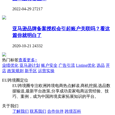
2022-04-29
27217
亚马逊品牌备案授权会引起账户关联吗？看这
篇你就明白了
2020-10-21
24332
热门标签
查看更多>
业绩优化
亚马逊计划
账户安全
广告引流
Listing优化
选品
开
店
政策规则
新手区
运营实操
EU跨境圈定位
EU跨境圈专注欧洲跨境电商热点解读,商机挖掘,选品数
据输送,最新平台政策,分享成功卖家电商运营经验、技
巧、案例，成为中国跨境卖家拓展知识的平台。
关于我们
了解我们
联系我们
合作伙伴
跨境百科