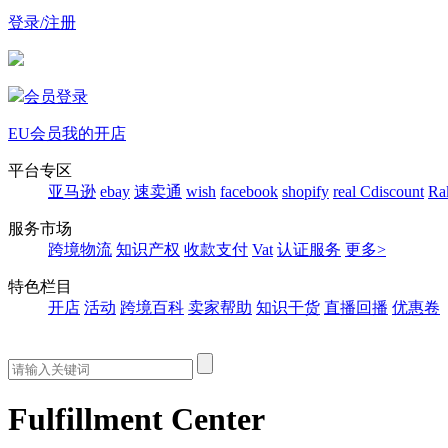
登录/注册
会员登录
EU会员
我的开店
平台专区
亚马逊
ebay
速卖通
wish
facebook
shopify
real
Cdiscount
Ra
服务市场
跨境物流
知识产权
收款支付
Vat
认证服务
更多>
特色栏目
开店
活动
跨境百科
卖家帮助
知识干货
直播回播
优惠卷
Fulfillment Center