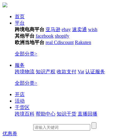
首页
平台
跨境电商平台
亚马逊
ebay
速卖通
wish
其他平台
facebook
shopify
欧洲当地平台
real
Cdiscount
Rakuten
全部分类>
服务
跨境物流
知识产权
收款支付
Vat
认证服务
全部分类>
开店
活动
干货区
跨境百科
帮助中心
知识干货
直播回播
优惠券