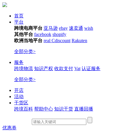
首页
平台
跨境电商平台
亚马逊
ebay
速卖通
wish
其他平台
facebook
shopify
欧洲当地平台
real
Cdiscount
Rakuten
全部分类>
服务
跨境物流
知识产权
收款支付
Vat
认证服务
全部分类>
开店
活动
干货区
跨境百科
帮助中心
知识干货
直播回播
优惠券