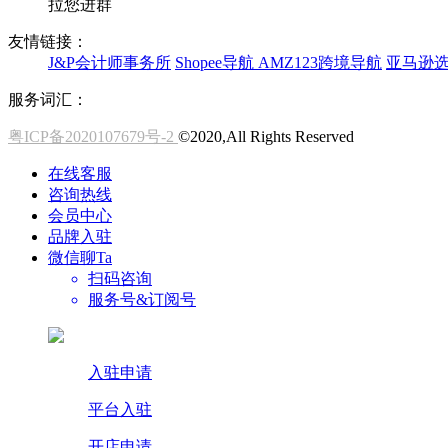
拉您进群
友情链接：
J&P会计师事务所
Shopee导航
AMZ123跨境导航
亚马逊
服务词汇：
粤ICP备2020107679号-2
©2020,All Rights Reserved
在线客服
咨询热线
会员中心
品牌入驻
微信聊Ta
扫码咨询
服务号&订阅号
入驻申请
平台入驻
开店申请