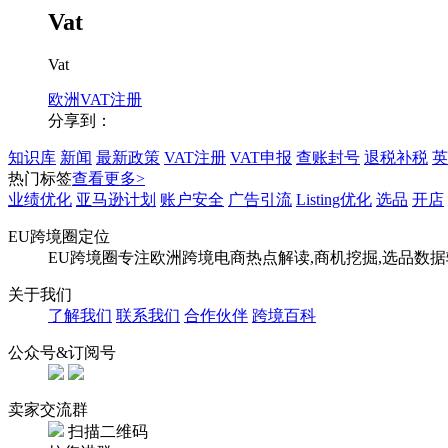
Vat
Vat
欧洲VAT注册
分享到：
知识库
新闻
最新政策
VAT注册
VAT申报
查账封号
退税补税
英
热门标签
查看更多>
业绩优化
亚马逊计划
账户安全
广告引流
Listing优化
选品
开店
EU跨境圈定位
EU跨境圈专注欧洲跨境电商热点解读,商机挖掘,选品数
关于我们
了解我们
联系我们
合作伙伴
跨境百科
公众号&订阅号
卖家交流群
扫描二维码