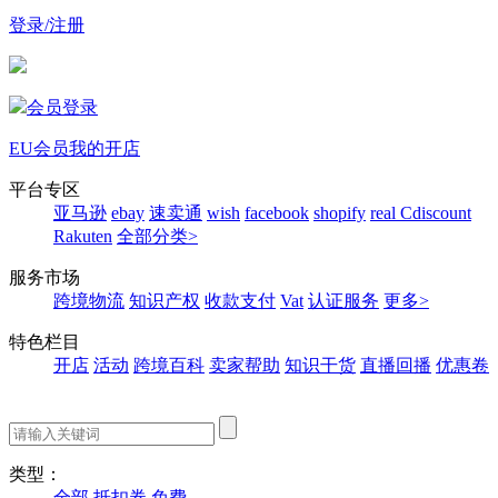
登录/注册
会员登录
EU会员
我的开店
平台专区
亚马逊
ebay
速卖通
wish
facebook
shopify
real
Cdiscount
Rakuten
全部分类>
服务市场
跨境物流
知识产权
收款支付
Vat
认证服务
更多>
特色栏目
开店
活动
跨境百科
卖家帮助
知识干货
直播回播
优惠卷
类型：
全部
抵扣券
免费