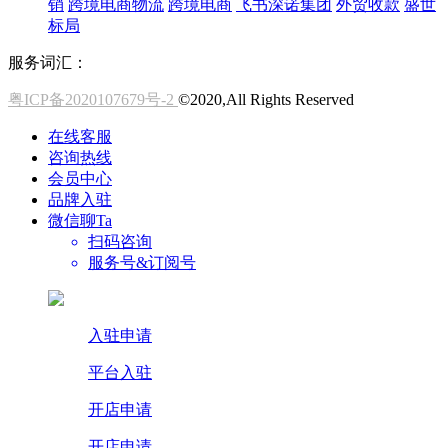
销
跨境电商物流
跨境电商
飞书深诺集团
外贸收款
盛世
标局
服务词汇：
粤ICP备2020107679号-2
©2020,All Rights Reserved
在线客服
咨询热线
会员中心
品牌入驻
微信聊Ta
扫码咨询
服务号&订阅号
入驻申请
平台入驻
开店申请
开店申请