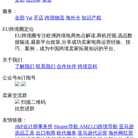
服务：
全部
Vat
开店
跨境物流
海外仓
知识产权
EU跨境圈定位
EU跨境圈专注欧洲跨境电商热点解读,商机挖掘,选品数
据输送,最新平台政策,分享成功卖家电商运营经验、技
巧、案例，成为中国跨境卖家拓展知识的平台。
关于我们
了解我们
联系我们
合作伙伴
跨境百科
公众号&订阅号
卖家交流群
扫描二维码
拉您进群
友情链接：
J&P会计师事务所
Shopee导航
AMZ123跨境导航
亚马逊
选品工具
出口电商
欧代服务
亚马逊代运营
海外网红营