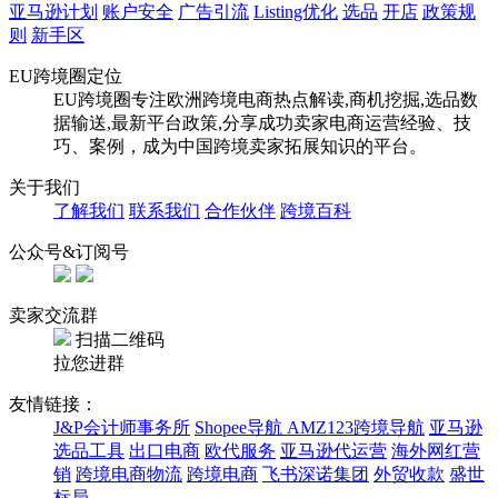
亚马逊计划
账户安全
广告引流
Listing优化
选品
开店
政策规
则
新手区
EU跨境圈定位
EU跨境圈专注欧洲跨境电商热点解读,商机挖掘,选品数
据输送,最新平台政策,分享成功卖家电商运营经验、技
巧、案例，成为中国跨境卖家拓展知识的平台。
关于我们
了解我们
联系我们
合作伙伴
跨境百科
公众号&订阅号
卖家交流群
扫描二维码
拉您进群
友情链接：
J&P会计师事务所
Shopee导航
AMZ123跨境导航
亚马逊
选品工具
出口电商
欧代服务
亚马逊代运营
海外网红营
销
跨境电商物流
跨境电商
飞书深诺集团
外贸收款
盛世
标局