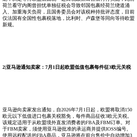
荷兰看守内阁曾担忧单独征税会导致邻国包裹经荷兰绕道涌
入、加重海关负荷，且国务委员会对该税种持批评态度，目前
仅法国有全国性包裹税落地，比利时、卢森堡等同向等待欧盟
新规。
2|亚马逊通知卖家：7月1日起欧盟低值包裹每件征3欧元关税
亚马逊向卖家发出通知，自2026年7月1日起，欧盟将取消150
欧元以下低值进口包裹关税豁免，每件商品征收3欧元关税。
该规定适用于从欧盟境外直发消费者的FBA及FBM订单。对
于FBM卖家，须使用亚马逊批准的承运商并提供IOSS编号。
使用远程配送的FBA商品，亚马逊将在前台售价中自动增加3