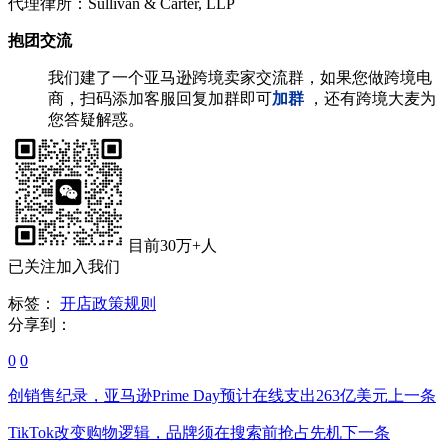
代理律所：Sullivan & Carter, LLP
抱团交流
我们建了一个亚马逊跨境卖家交流群，如果您做跨境电
商，扫码添加客服回复加群即可
加群
，还有跨境大麦为
您答疑解惑。
目前30万+人
已关注加入我们
标签：
开店
政策规则
分享到：
0
0
创销售纪录，亚马逊Prime Day预计在线支出263亿美元
上一条
TikTok改变购物逻辑，品牌须在搜索前抢占先机
下一条