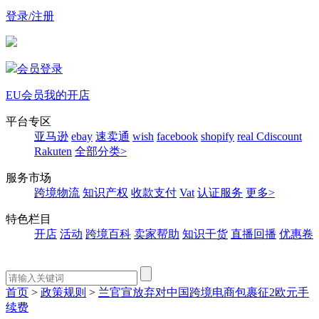
登录/注册
会员登录
EU会员
我的开店
平台专区
亚马逊
ebay
速卖通
wish
facebook
shopify
real
Cdiscount
Rakuten
全部分类>
服务市场
跨境物流
知识产权
收款支付
Vat
认证服务
更多>
特色栏目
开店
活动
跨境百科
卖家帮助
知识干货
直播回播
优惠卷
首页
>
政策规则
>
兰官宣放弃对中国跨境电商包裹征2欧元手
续费