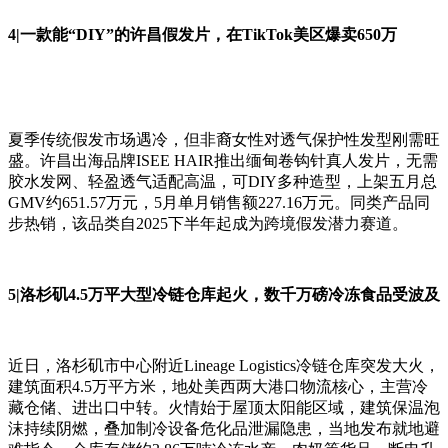
4|一款能“DIY”的许昌假发片，在TikTok美区爆卖650万
夏季传统假发市场遇冷，但非裔女性对透气保护性发型刚需旺
盛。许昌出海品牌ISEE HAIR推出缅甸卷钩针真人发片，无需
胶水发网、轻盈透气适配高温，可DIY多种造型，上架五月总
GMV约651.57万元，5月单月销售额227.16万元。同类产品同
步热销，该品类自2025下半年起成为跨境假发潜力赛道。
5|洛杉矶4.5万平大型冷链仓库起火，数千万磅冷冻食品受波及
近日，洛杉矶市中心附近Lineage Logistics冷链仓库突发大火，
建筑面积4.5万平方米，地处美西两大港口物流核心，主营冷
藏仓储、进出口中转。火情始于屋顶太阳能区域，建筑保温泡
沫持续阴燃，叠加制冷设备危化品泄漏隐患，当地发布就地避