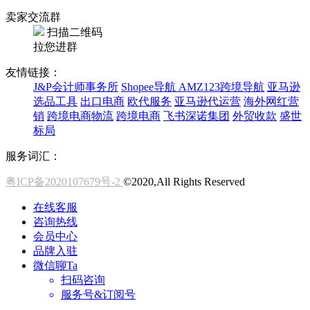
卖家交流群
扫描二维码
拉您进群
友情链接：
J&P会计师事务所
Shopee导航
AMZ123跨境导航
亚马逊
选品工具
出口电商
欧代服务
亚马逊代运营
海外网红营
销
跨境电商物流
跨境电商
飞书深诺集团
外贸收款
盛世
标局
服务词汇：
粤ICP备2020107679号-2
©2020,All Rights Reserved
在线客服
咨询热线
会员中心
品牌入驻
微信聊Ta
扫码咨询
服务号&订阅号