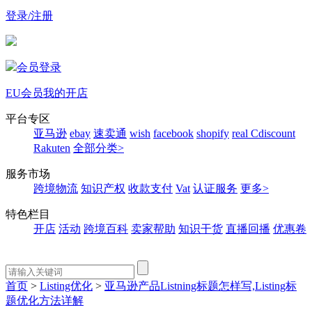
登录/注册
会员登录
EU会员
我的开店
平台专区
亚马逊
ebay
速卖通
wish
facebook
shopify
real
Cdiscount
Rakuten
全部分类>
服务市场
跨境物流
知识产权
收款支付
Vat
认证服务
更多>
特色栏目
开店
活动
跨境百科
卖家帮助
知识干货
直播回播
优惠卷
首页
>
Listing优化
>
亚马逊产品Listning标题怎样写,Listing标
题优化方法详解