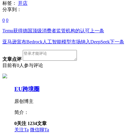
标签：
开店
分享到：
0
0
Temu获得德国顶级消费者监管机构的认可
上一条
亚马逊宣布Bedrock人工智能模型市场纳入DeepSeek
下一条
文章点评
目前有0人参与评论
EU跨境圈
原创博主
简介：
0
关注
1234
文章
关注Ta
微信聊Ta