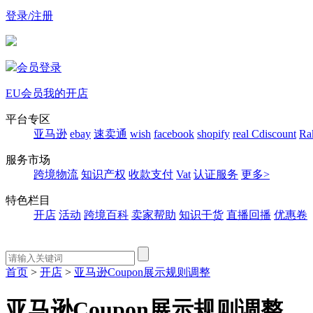
登录/注册
会员登录
EU会员
我的开店
平台专区
亚马逊
ebay
速卖通
wish
facebook
shopify
real
Cdiscount
Ra
服务市场
跨境物流
知识产权
收款支付
Vat
认证服务
更多>
特色栏目
开店
活动
跨境百科
卖家帮助
知识干货
直播回播
优惠卷
首页
>
开店
>
亚马逊Coupon展示规则调整
亚马逊Coupon展示规则调整