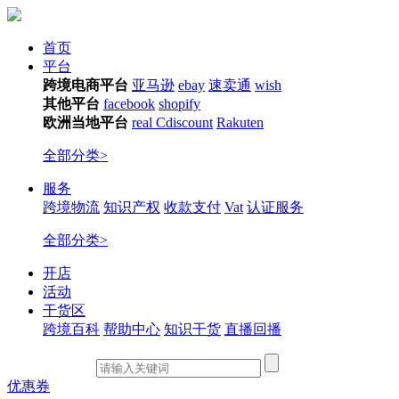
首页
平台
跨境电商平台
亚马逊
ebay
速卖通
wish
其他平台
facebook
shopify
欧洲当地平台
real
Cdiscount
Rakuten
全部分类>
服务
跨境物流
知识产权
收款支付
Vat
认证服务
全部分类>
开店
活动
干货区
跨境百科
帮助中心
知识干货
直播回播
优惠券