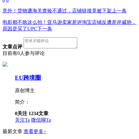
意外！货物遭海关查验不通过，店铺链接竟被下架
上一条
电影都不敢这么拍！亚马逊卖家差评淘宝店铺反遭差评威胁，
原因是买了UPC
下一条
文章点评
目前有0人参与评论
EU跨境圈
原创博主
简介：
0
关注
1234
文章
关注Ta
微信聊Ta
最新文章
查看更多>