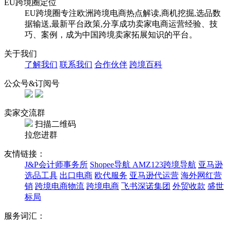
EU跨境圈定位
EU跨境圈专注欧洲跨境电商热点解读,商机挖掘,选品数
据输送,最新平台政策,分享成功卖家电商运营经验、技
巧、案例，成为中国跨境卖家拓展知识的平台。
关于我们
了解我们
联系我们
合作伙伴
跨境百科
公众号&订阅号
卖家交流群
扫描二维码
拉您进群
友情链接：
J&P会计师事务所
Shopee导航
AMZ123跨境导航
亚马逊
选品工具
出口电商
欧代服务
亚马逊代运营
海外网红营
销
跨境电商物流
跨境电商
飞书深诺集团
外贸收款
盛世
标局
服务词汇：