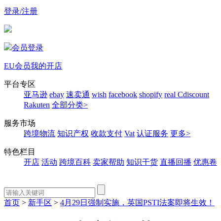
登录/注册
会员登录
EU会员
我的开店
平台专区
亚马逊
ebay
速卖通
wish
facebook
shopify
real
Cdiscount
Rakuten
全部分类>
服务市场
跨境物流
知识产权
收款支付
Vat
认证服务
更多>
特色栏目
开店
活动
跨境百科
卖家帮助
知识干货
直播回播
优惠卷
首页
>
新手区
>
4月29日强制实施，英国PSTI法案即将生效！