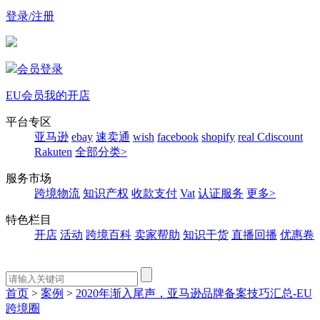
登录/注册
会员登录
EU会员
我的开店
平台专区
亚马逊
ebay
速卖通
wish
facebook
shopify
real
Cdiscount
Rakuten
全部分类>
服务市场
跨境物流
知识产权
收款支付
Vat
认证服务
更多>
特色栏目
开店
活动
跨境百科
卖家帮助
知识干货
直播回播
优惠卷
首页
>
案例
>
2020年渐入尾声，亚马逊品牌备案技巧汇总-EU
跨境圈