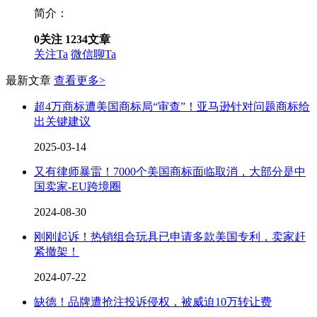
简介：
0
关注
1234
文章
关注Ta
微信聊Ta
最新文章
查看更多>
超4万商标遭美国商标局“审查”！亚马逊针对问题商标给
出关键建议
2025-03-14
又有律师暴雷！7000个美国商标面临取消，大部分是中
国卖家-EU跨境圈
2024-08-30
刚刚起诉！热销组合玩具已申请多款美国专利，卖家赶
紧撤架！
2024-07-22
缺德！品牌遭抢注投诉侵权，被威迫10万转让费