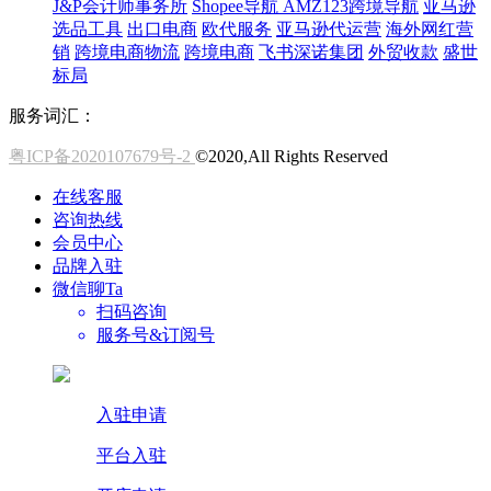
J&P会计师事务所
Shopee导航
AMZ123跨境导航
亚马逊
选品工具
出口电商
欧代服务
亚马逊代运营
海外网红营
销
跨境电商物流
跨境电商
飞书深诺集团
外贸收款
盛世
标局
服务词汇：
粤ICP备2020107679号-2
©2020,All Rights Reserved
在线客服
咨询热线
会员中心
品牌入驻
微信聊Ta
扫码咨询
服务号&订阅号
入驻申请
平台入驻