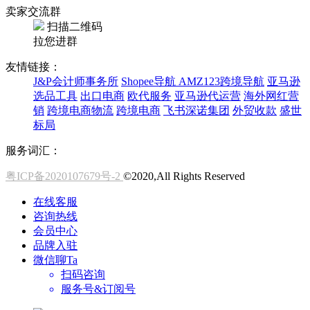
卖家交流群
扫描二维码
拉您进群
友情链接：
J&P会计师事务所
Shopee导航
AMZ123跨境导航
亚马逊
选品工具
出口电商
欧代服务
亚马逊代运营
海外网红营
销
跨境电商物流
跨境电商
飞书深诺集团
外贸收款
盛世
标局
服务词汇：
粤ICP备2020107679号-2
©2020,All Rights Reserved
在线客服
咨询热线
会员中心
品牌入驻
微信聊Ta
扫码咨询
服务号&订阅号