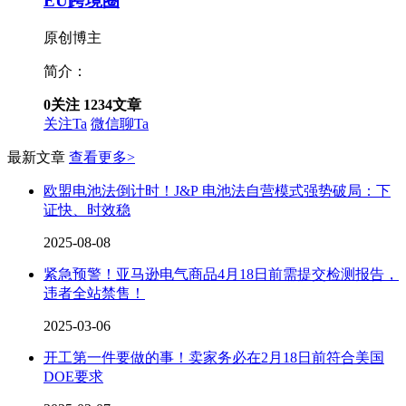
EU跨境圈
原创博主
简介：
0
关注
1234
文章
关注Ta
微信聊Ta
最新文章
查看更多>
欧盟电池法倒计时！J&P 电池法自营模式强势破局：下
证快、时效稳
2025-08-08
紧急预警！亚马逊电气商品4月18日前需提交检测报告，
违者全站禁售！
2025-03-06
开工第一件要做的事！卖家务必在2月18日前符合美国
DOE要求