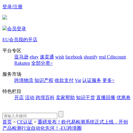
登录/注册
会员登录
EU会员
我的开店
平台专区
亚马逊
ebay
速卖通
wish
facebook
shopify
real
Cdiscount
Rakuten
全部分类>
服务市场
跨境物流
知识产权
收款支付
Vat
认证服务
更多>
特色栏目
开店
活动
跨境百科
卖家帮助
知识干货
直播回播
优惠卷
首页
>
CE认证
>
重磅发布！欧代易检测系统正式上线，开创
产品检测行业自动化先河！-EU跨境圈