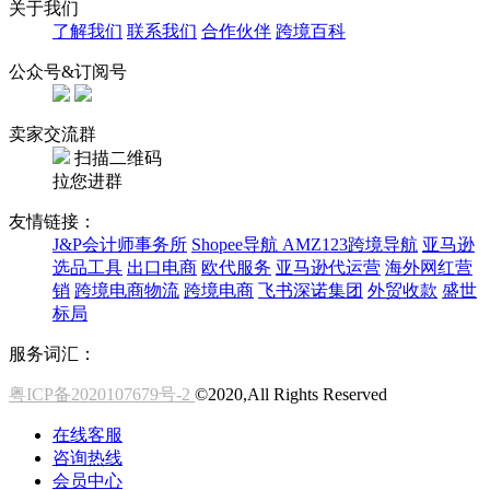
关于我们
了解我们
联系我们
合作伙伴
跨境百科
公众号&订阅号
卖家交流群
扫描二维码
拉您进群
友情链接：
J&P会计师事务所
Shopee导航
AMZ123跨境导航
亚马逊
选品工具
出口电商
欧代服务
亚马逊代运营
海外网红营
销
跨境电商物流
跨境电商
飞书深诺集团
外贸收款
盛世
标局
服务词汇：
粤ICP备2020107679号-2
©2020,All Rights Reserved
在线客服
咨询热线
会员中心