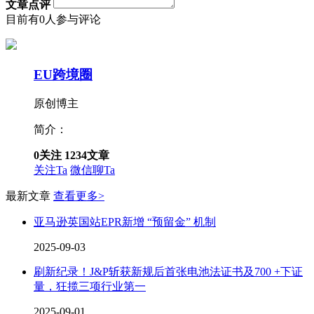
文章点评
目前有0人参与评论
EU跨境圈
原创博主
简介：
0
关注
1234
文章
关注Ta
微信聊Ta
最新文章
查看更多>
亚马逊英国站EPR新增 “预留金” 机制
2025-09-03
刷新纪录！J&P斩获新规后首张电池法证书及700 +下证
量，狂揽三项行业第一
2025-09-01