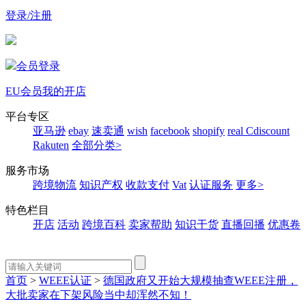
登录/注册
会员登录
EU会员
我的开店
平台专区
亚马逊
ebay
速卖通
wish
facebook
shopify
real
Cdiscount
Rakuten
全部分类>
服务市场
跨境物流
知识产权
收款支付
Vat
认证服务
更多>
特色栏目
开店
活动
跨境百科
卖家帮助
知识干货
直播回播
优惠卷
首页
>
WEEE认证
>
德国政府又开始大规模抽查WEEE注册，
大批卖家在下架风险当中却浑然不知！