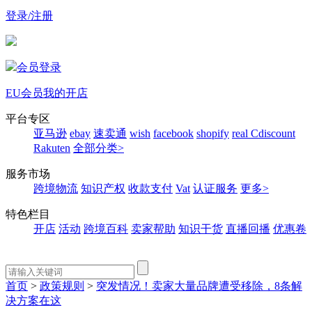
登录/注册
会员登录
EU会员
我的开店
平台专区
亚马逊
ebay
速卖通
wish
facebook
shopify
real
Cdiscount
Rakuten
全部分类>
服务市场
跨境物流
知识产权
收款支付
Vat
认证服务
更多>
特色栏目
开店
活动
跨境百科
卖家帮助
知识干货
直播回播
优惠卷
首页
>
政策规则
>
突发情况！卖家大量品牌遭受移除，8条解
决方案在这