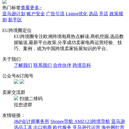
热门标签
查看更多>
亚马逊计划
账户安全
广告引流
Listing优化
选品
开店
政策规
则
新手区
EU跨境圈定位
EU跨境圈专注欧洲跨境电商热点解读,商机挖掘,选品数
据输送,最新平台政策,分享成功卖家电商运营经验、技
巧、案例，成为中国跨境卖家拓展知识的平台。
关于我们
了解我们
联系我们
合作伙伴
跨境百科
公众号&订阅号
卖家交流群
扫描二维码
拉您进群
友情链接：
J&P会计师事务所
Shopee导航
AMZ123跨境导航
亚马逊
选品工具
出口电商
欧代服务
亚马逊代运营
海外网红营