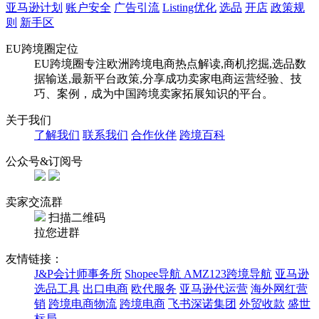
亚马逊计划
账户安全
广告引流
Listing优化
选品
开店
政策规
则
新手区
EU跨境圈定位
EU跨境圈专注欧洲跨境电商热点解读,商机挖掘,选品数
据输送,最新平台政策,分享成功卖家电商运营经验、技
巧、案例，成为中国跨境卖家拓展知识的平台。
关于我们
了解我们
联系我们
合作伙伴
跨境百科
公众号&订阅号
卖家交流群
扫描二维码
拉您进群
友情链接：
J&P会计师事务所
Shopee导航
AMZ123跨境导航
亚马逊
选品工具
出口电商
欧代服务
亚马逊代运营
海外网红营
销
跨境电商物流
跨境电商
飞书深诺集团
外贸收款
盛世
标局