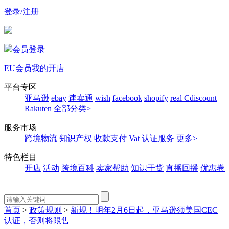
登录/注册
会员登录
EU会员
我的开店
平台专区
亚马逊
ebay
速卖通
wish
facebook
shopify
real
Cdiscount
Rakuten
全部分类>
服务市场
跨境物流
知识产权
收款支付
Vat
认证服务
更多>
特色栏目
开店
活动
跨境百科
卖家帮助
知识干货
直播回播
优惠卷
首页
>
政策规则
>
新规！明年2月6日起，亚马逊须美国CEC
认证，否则将限售