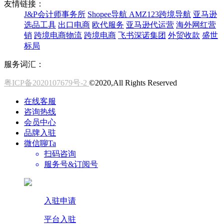
友情链接：
J&P会计师事务所
Shopee导航
AMZ123跨境导航
亚马逊
选品工具
出口电商
欧代服务
亚马逊代运营
海外网红营
销
跨境电商物流
跨境电商
飞书深诺集团
外贸收款
盛世
标局
服务词汇：
粤ICP备2020107679号-2
©2020,All Rights Reserved
在线客服
咨询热线
会员中心
品牌入驻
微信聊Ta
扫码咨询
服务号&订阅号
入驻申请
平台入驻