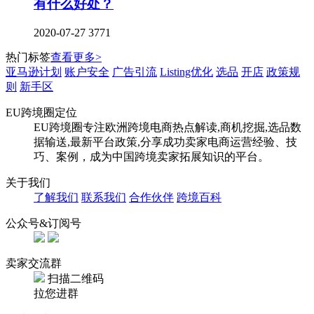
有什么好处？
2020-07-27
3771
热门标签
查看更多>
亚马逊计划
账户安全
广告引流
Listing优化
选品
开店
政策规
则
新手区
EU跨境圈定位
EU跨境圈专注欧洲跨境电商热点解读,商机挖掘,选品数
据输送,最新平台政策,分享成功卖家电商运营经验、技
巧、案例，成为中国跨境卖家拓展知识的平台。
关于我们
了解我们
联系我们
合作伙伴
跨境百科
公众号&订阅号
卖家交流群
扫描二维码
拉您进群