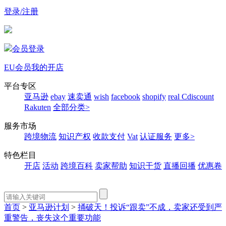
登录/注册
会员登录
EU会员
我的开店
平台专区
亚马逊
ebay
速卖通
wish
facebook
shopify
real
Cdiscount
Rakuten
全部分类>
服务市场
跨境物流
知识产权
收款支付
Vat
认证服务
更多>
特色栏目
开店
活动
跨境百科
卖家帮助
知识干货
直播回播
优惠卷
首页
>
亚马逊计划
>
捅破天！投诉“跟卖”不成，卖家还受到严
重警告，丧失这个重要功能