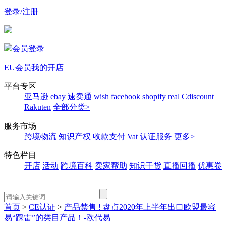
登录/注册
会员登录
EU会员
我的开店
平台专区
亚马逊
ebay
速卖通
wish
facebook
shopify
real
Cdiscount
Rakuten
全部分类>
服务市场
跨境物流
知识产权
收款支付
Vat
认证服务
更多>
特色栏目
开店
活动
跨境百科
卖家帮助
知识干货
直播回播
优惠卷
首页
>
CE认证
>
产品禁售 ! 盘点2020年上半年出口欧盟最容
易“踩雷”的类目产品！-欧代易