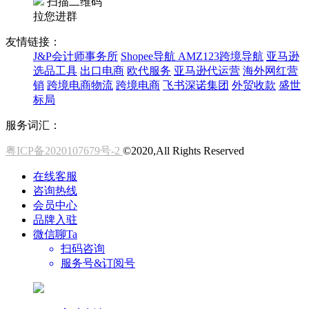
扫描二维码
拉您进群
友情链接：
J&P会计师事务所
Shopee导航
AMZ123跨境导航
亚马逊
选品工具
出口电商
欧代服务
亚马逊代运营
海外网红营
销
跨境电商物流
跨境电商
飞书深诺集团
外贸收款
盛世
标局
服务词汇：
粤ICP备2020107679号-2
©2020,All Rights Reserved
在线客服
咨询热线
会员中心
品牌入驻
微信聊Ta
扫码咨询
服务号&订阅号