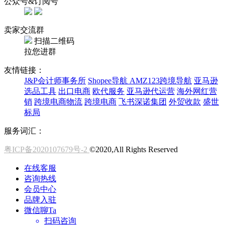
公众号&订阅号
卖家交流群
扫描二维码
拉您进群
友情链接：
J&P会计师事务所
Shopee导航
AMZ123跨境导航
亚马逊
选品工具
出口电商
欧代服务
亚马逊代运营
海外网红营
销
跨境电商物流
跨境电商
飞书深诺集团
外贸收款
盛世
标局
服务词汇：
粤ICP备2020107679号-2
©2020,All Rights Reserved
在线客服
咨询热线
会员中心
品牌入驻
微信聊Ta
扫码咨询