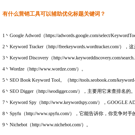
有什么营销工具可以辅助优化标题关键词？
1丶Google Adword（https://adwords.google.com/select/KeywordT
2丶Keyword Tracker（http://freekeywords.word
3丶Keyword Discovery（http://www.keyworddiscovery.com/searc
4丶Wordze（http://www.wordze.com/）。
5丶SEO Book Keyword Tool。（http://tools.seobo
6丶SEO Digger（http://seodigger.com/），主要用它来查排名的
7丶Keyword Spy（http://www.keywordspy.com/
8丶Spyfu（http://www.spyfu.com/），它能告诉你
9丶Nichebot（http://www.nichebot.com/）。