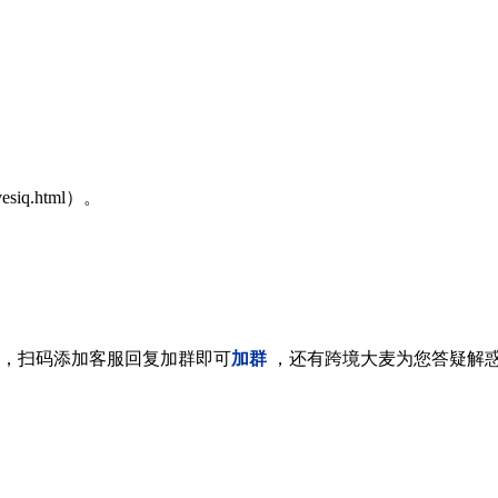
）。
eevesiq.html）。
，扫码添加客服回复加群即可
加群
，还有跨境大麦为您答疑解