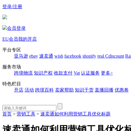
登录/注册
会员登录
EU会员
我的开店
平台专区
亚马逊
ebay
速卖通
wish
facebook
shopify
real
Cdiscount
Ra
服务市场
跨境物流
知识产权
收款支付
Vat
认证服务
更多>
特色栏目
开店
活动
跨境百科
卖家帮助
知识干货
直播回播
优惠卷
首页
>
营销工具
>
速卖通如何利用营销工具优化标题
速卖通如何利用营销工具优化