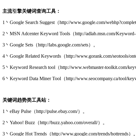
主流引擎关键词查询工具：
1丶Google Search Suggest（http://www.google.com/webhp?comp
2丶MSN Adcenter Keyword Tools（http://adlab.msn.com/Keyword
3丶Google Sets（http://labs.google.com/sets）。
4丶Google Related Keywords（http://www.gorank.com/seotools/on
5丶Keyword Research tool（http://www.webmaster-toolkit.com/key
6丶Keyword Data Miner Tool（http://www.seocompany.ca/tool/ke
关键词趋势类工具站：
1丶eBay Pulse（http://pulse.ebay.com/）。
2丶Yahoo! Buzz（http://buzz.yahoo.com/overall/）。
3丶Google Hot Trends（http://www.google.com/trends/hottrends）