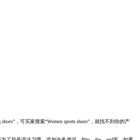
，可买家搜索“Women sports shoes”，就找不到你的产
符号语法习惯，添加许多虚词，如to、the、and等。如果