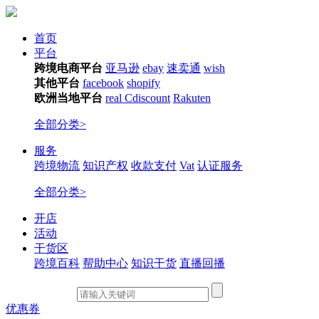
首页
平台
跨境电商平台
亚马逊
ebay
速卖通
wish
其他平台
facebook
shopify
欧洲当地平台
real
Cdiscount
Rakuten
全部分类>
服务
跨境物流
知识产权
收款支付
Vat
认证服务
全部分类>
开店
活动
干货区
跨境百科
帮助中心
知识干货
直播回播
优惠券