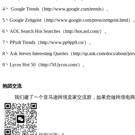
4丶 Google Trends（http://www.google.com/trends）。
5丶Google Zeitgeist（http://www.google.com/press/zeitgeist.html
6丶AOL Search Hot Searches（http://hot.aol.com/）。
7丶PPydt Trends（http://www.pp9pp9.cn/）。
8丶Ask Jeeves Interesting Queries（http://sp.ask.com/docs/about/j
9丶Lycos Hot 50（http://50.lycos.com/）。
抱团交流
我们建了一个亚马逊跨境卖家交流群，如果您做跨境电商