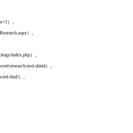
lete=1）。
-Research.aspx）。
tology/index.php）。
word-research-tool.shtml）。
yword-find/）。
。