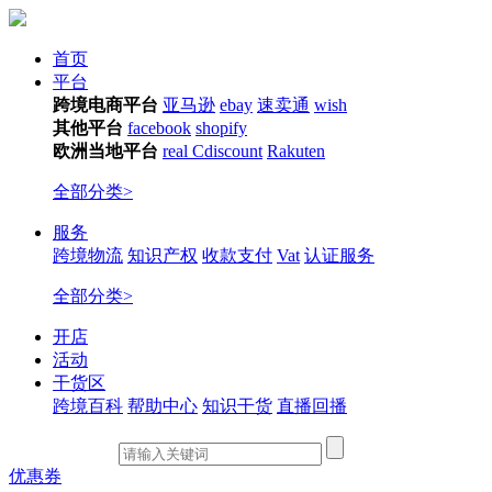
首页
平台
跨境电商平台
亚马逊
ebay
速卖通
wish
其他平台
facebook
shopify
欧洲当地平台
real
Cdiscount
Rakuten
全部分类>
服务
跨境物流
知识产权
收款支付
Vat
认证服务
全部分类>
开店
活动
干货区
跨境百科
帮助中心
知识干货
直播回播
优惠券