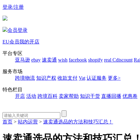
登录/注册
会员登录
EU会员
我的开店
平台专区
亚马逊
ebay
速卖通
wish
facebook
shopify
real
Cdiscount
Ra
服务市场
跨境物流
知识产权
收款支付
Vat
认证服务
更多>
特色栏目
开店
活动
跨境百科
卖家帮助
知识干货
直播回播
优惠卷
首页
>
站内运营
>
速卖通选品的方法和技巧汇总！
速卖通选品的方法和技巧汇总