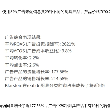
stein使用SPA广告来促销总共29种不同的厨具产品。产品价格在
产品页面访问量增长了近177.56％，广告中29种厨具产品中有19种