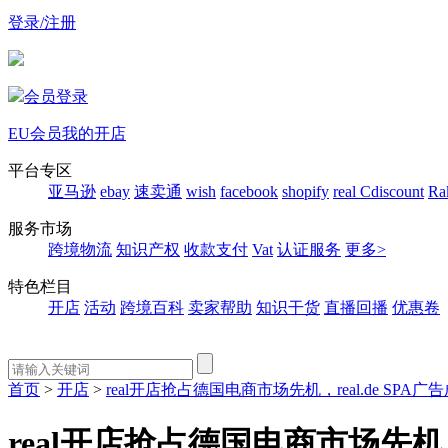
登录/注册
会员登录
EU会员
我的开店
平台专区
亚马逊
ebay
速卖通
wish
facebook
shopify
real
Cdiscount
Ra
服务市场
跨境物流
知识产权
收款支付
Vat
认证服务
更多>
特色栏目
开店
活动
跨境百科
卖家帮助
知识干货
直播回播
优惠卷
首页
>
开店
>
real开店抢占德国电商市场先机，real.de SPA
real开店抢占德国电商市场先机，