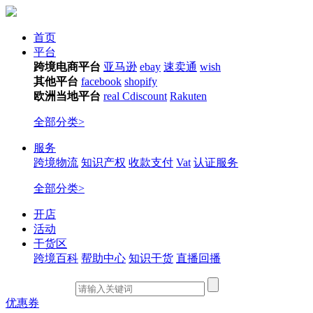
首页
平台
跨境电商平台
亚马逊
ebay
速卖通
wish
其他平台
facebook
shopify
欧洲当地平台
real
Cdiscount
Rakuten
全部分类>
服务
跨境物流
知识产权
收款支付
Vat
认证服务
全部分类>
开店
活动
干货区
跨境百科
帮助中心
知识干货
直播回播
优惠券