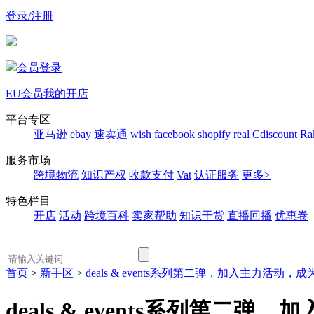
登录/注册
会员登录
EU会员
我的开店
平台专区
亚马逊
ebay
速卖通
wish
facebook
shopify
real
Cdiscount
Ra
服务市场
跨境物流
知识产权
收款支付
Vat
认证服务
更多>
特色栏目
开店
活动
跨境百科
卖家帮助
知识干货
直播回播
优惠卷
首页
>
新手区
>
deals & events系列第二弹，加入主力活动，
deals & events系列第二