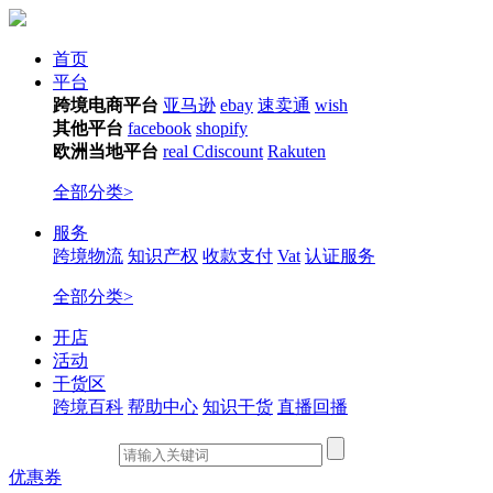
首页
平台
跨境电商平台
亚马逊
ebay
速卖通
wish
其他平台
facebook
shopify
欧洲当地平台
real
Cdiscount
Rakuten
全部分类>
服务
跨境物流
知识产权
收款支付
Vat
认证服务
全部分类>
开店
活动
干货区
跨境百科
帮助中心
知识干货
直播回播
优惠券